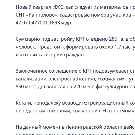
Новый квартал ИЖС, как следует из материалов п
СНТ «Рапполово»: кадастровые номера участков — 
47:07:0477001:1693 и др.
Суммарно под застройку КРТ отведено 285 га, в о
человек. Предстоит сформировать около 1,7 тыс. 
льготных категорий граждан.
Заключенное соглашение о КРТ подразумевает ст
канализации, электроснабжения), «социалки»: т
550 мест, детский сад на 220 мест, физкультурно
Кстати, неподалеку возводится рекреационный ко
переданный компании, связанной с «Газпромом»
На данный момент в Ленинградской области дейс
планируемая жилая площадь превышает 5 млн кв.