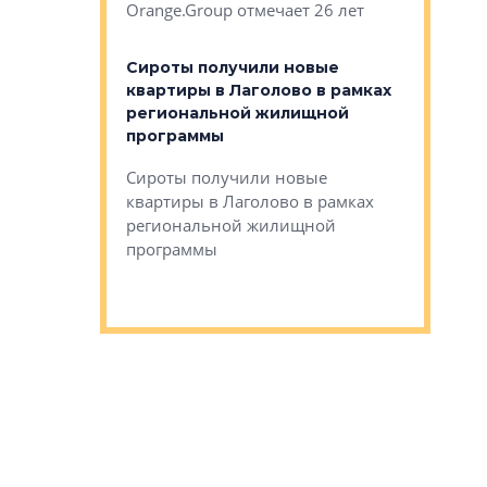
Orange.Group отмечает 26 лет
комплексе
могает»
тестовая 
органики
Сироты получили новые
ском районе
квартиры в Лаголово в рамках
ился еще
региональной жилищной
мещенного
Историч
программы
дом Рома
Ушково м
Сироты получили новые
ком районе
квартиры в Лаголово в рамках
Историче
лся еще один
региональной жилищной
Романова 
го образования
программы
взять под