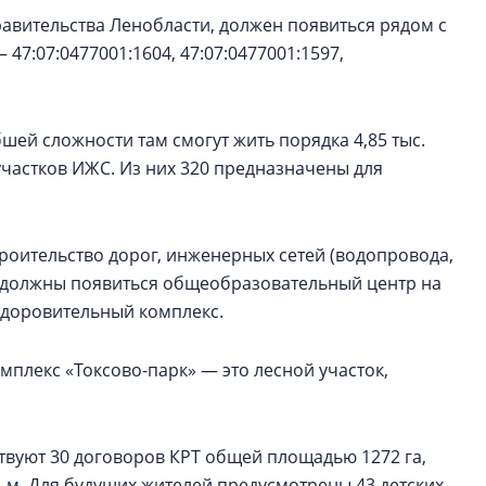
равительства Ленобласти, должен появиться рядом с
47:07:0477001:1604, 47:07:0477001:1597,
бшей сложности там смогут жить порядка 4,85 тыс.
участков ИЖС. Из них 320 предназначены для
роительство дорог, инженерных сетей (водопровода,
ут должны появиться общеобразовательный центр на
-оздоровительный комплекс.
мплекс «Токсово-парк» — это лесной участок,
.
твуют 30 договоров КРТ общей площадью 1272 га,
 м. Для будущих жителей предусмотрены 43 детских