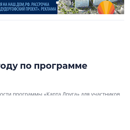
году по программе
Разрыв цен межд
вторичкой: что э
рынка?
сти программы «Карта Друга» для участников
Разрыв цен между
вторичкой: что это
рынка? Своим мне
поделились Ольга
Екатерина Немчен
Жабин, Светлана Д