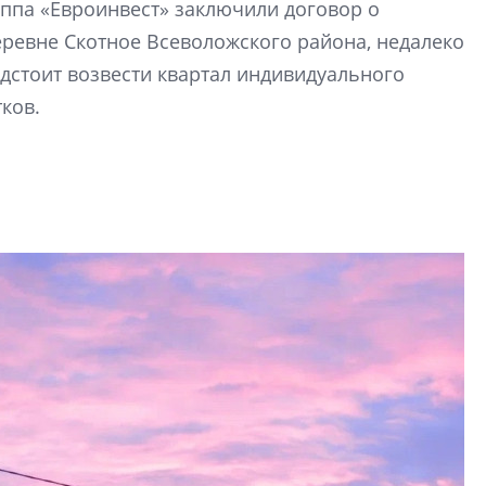
уппа «Евроинвест» заключили договор о
строить и жить по
еревне Скотное Всеволожского района, недалеко
В Красногвардей
редстоит возвести квартал индивидуального
Петербурга появ
тков.
один центр сов
образования
В Красногвардейс
Петербурга появи
центр совмещенно