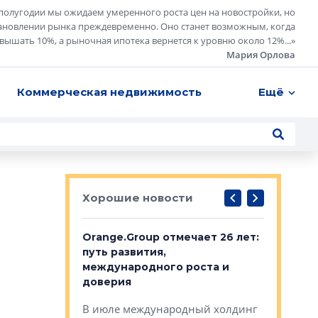
полугодии мы ожидаем умеренного роста цен на новостройки, но
ановлении рынка преждевременно. Оно станет возможным, когда
евышать 10%, а рыночная ипотека вернется к уровню около 12%...
»
Мария Орлова
Коммерческая недвижимость
Ещё
Хорошие новости
рге выбрали
Orange.Group отмечает 26 лет:
В Петерб
строителей
путь развития,
комплекс
международного роста и
тестовая
авершился
доверия
перерабо
рческого
В июле международный холдинг
В Петербу
ей «Нам песня