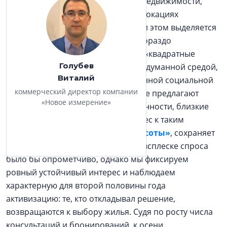
экономике и колебания на рынке недвижимости,
качественные проекты в сильных локациях
сохраняют привлекательность. При этом выделяется
четкая тенденция: клиенты стали гораздо
разборчивее. Они ищут не просто «квадратные
Голубев
метры», а целостный продукт с продуманной средой,
Виталий
высокой ликвидностью и качественной социальной
коммерческий директор компании
инфраструктурой, проекты, которые предлагают
«Новое измерение»
высокий уровень жизни и несут ценности, близкие
им по духу. Именно поэтому интерес к таким
проектам, как
ЖК «Охтинские высоты»
, сохраняет
стабильную динамику. Говорить о всплеске спроса
было бы опрометчиво, однако мы фиксируем
ровный устойчивый интерес и наблюдаем
характерную для второй половины года
активизацию: те, кто откладывал решение,
возвращаются к выбору жилья. Судя по росту числа
консультаций и бронирований, к осени