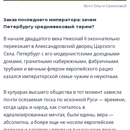
Фото Ольги Семеновой
Заказ последнего императора: зачем
Петербургу средневековый терем?
В начале двадцатого века Николай II окончательно
переезжает в Александровский дворец Царского
Села. Петербург с его модернистскими доходными
домами, гранитными набережными, фабричными
трубами и вечным флером европейского рацио
казался императорской семье чужим и неуютным.
В кулуарах высшего общества в тот момент зависла
почти осязаемая тоска по исконной Руси — времени,
когда царь и народ, как считалось в
идеализированных мечтах, были едины, вера —
абсолютна, а бояре еще не носили европейские
пиджаки и заговоры плели не в масонских ложах.