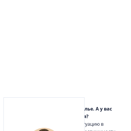
— В городе всплеск спроса на жилье. А у вас
каковы итоги первого полугодия?
— Несмотря на неоднозначную ситуацию в