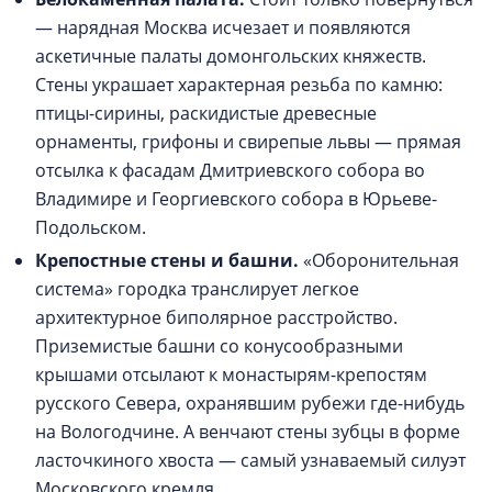
— нарядная Москва исчезает и появляются
аскетичные палаты домонгольских княжеств.
Стены украшает характерная резьба по камню:
птицы-сирины, раскидистые древесные
орнаменты, грифоны и свирепые львы — прямая
отсылка к фасадам Дмитриевского собора во
Владимире и Георгиевского собора в Юрьеве-
Подольском.
Крепостные стены и башни.
«Оборонительная
система» городка транслирует легкое
архитектурное биполярное расстройство.
Приземистые башни со конусообразными
крышами отсылают к монастырям-крепостям
русского Севера, охранявшим рубежи где-нибудь
на Вологодчине. А венчают стены зубцы в форме
ласточкиного хвоста — самый узнаваемый силуэт
Московского кремля.