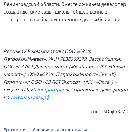
Ленинградской области. Вместе с жильем девелопер
создает детские сады, школы, общественные
пространства и благоустроенные дворы без машин.
Реклама / Рекламодатель: ООО «СЗ УК
ПетроКомИнвест», ИНН 7838369279. Застройщики:
ООО «СЗ ЛСТ Девелопмент» (ЖК «Янила», ЖК «Янила
Форест»); ООО «СЗ УК ПетроКомИнвест» (ЖК «IQ
Гатчина»»); ООО «СЗ ЛСТ Эксперт» (ЖК ««Окла») –
входят в ГК «
Ленстройтрест
» / Проектные декларации
на
www.наш.дом.рф
erid: 2SDnjbrXa7D
#рейтинги
#первичный рынок жилья