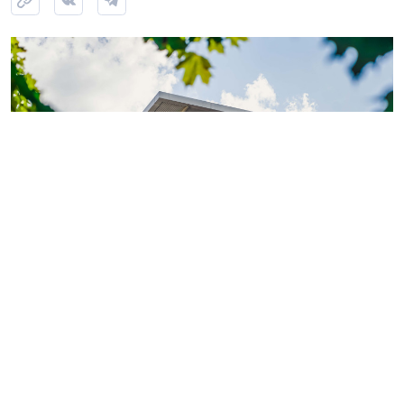
Фото: ГК «КВС»
Теперь обладатели
«Серебряной» или «Золотой
карты»
могут поделиться двумя электронными
картами с близкими или знакомыми.