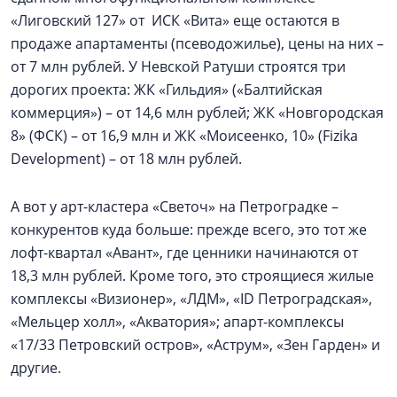
«Лиговский 127» от ИСК «Вита» еще остаются в
продаже апартаменты (псеводожилье), цены на них –
от 7 млн рублей. У Невской Ратуши строятся три
дорогих проекта: ЖК «Гильдия» («Балтийская
коммерция») – от 14,6 млн рублей; ЖК «Новгородская
8» (ФСК) – от 16,9 млн и ЖК «Моисеенко, 10» (Fizika
Development) – от 18 млн рублей.
А вот у арт-кластера «Светоч» на Петроградке –
конкурентов куда больше: прежде всего, это тот же
лофт-квартал «Авант», где ценники начинаются от
18,3 млн рублей. Кроме того, это строящиеся жилые
комплексы «Визионер», «ЛДМ», «ID Петроградская»,
«Мельцер холл», «Акватория»; апарт-комплексы
«17/33 Петровский остров», «Аструм», «Зен Гарден» и
другие.