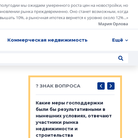
полугодии мы ожидаем умеренного роста цен на новостройки, но
ановлении рынка преждевременно. Оно станет возможным, когда
евышать 10%, а рыночная ипотека вернется к уровню около 12%...
»
Мария Орлова
Коммерческая недвижимость
Ещё
? ЗНАК ВОПРОСА
у первичкой и
Какие меры господдержки
Место об
то значит для
были бы результативными в
локации 
нынешних условиях, отвечают
пригород
участники рынка
выстрели
 первичкой и
недвижимости и
Своим мн
 значит для
строительства