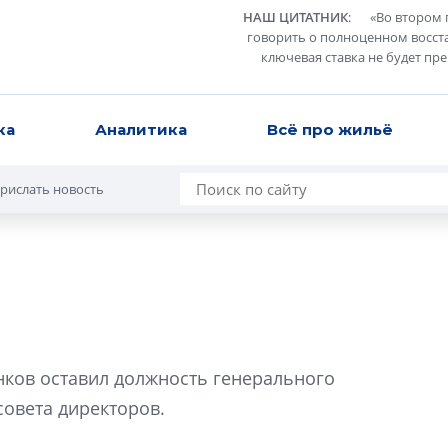
НАШ ЦИТАТНИК
:
«
Во втором 
говорить о полноценном восст
ключевая ставка не будет пр
ка
Аналитика
Всё про жильё
рислать новость
Разрыв цен межд
вторичкой: что э
нков оставил должность генерального
рынка?
совета директоров.
Разрыв цен между
вторичкой: что это