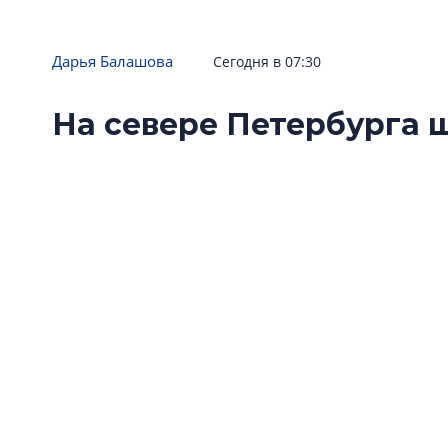
Дарья Балашова
Сегодня в 07:30
На севере Петербурга
проходку Невско-Васи
метро
Щит «Надежда» вышел на поверхность стро
завершив проход нового участка Невско-Ва