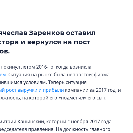
рынка? Своим мне
поделились Ольга
Екатерина Немчен
Жабин, Светлана Д
Константин Сторож
ячеслав Заренков оставил
тора и вернулся на пост
Какие наиболее 
ов.
специальности и
в сфере девелоп
строительства?
покинул летом 2016-го, когда возникла
ием
. Ситуация на рынке была непростой; фирма
Своим мнением с 
Валентина Калини
нившимся условиям. Теперь ситуация
Альшаева, Алекса
й рост выручки и прибыли
компании за 2017 год, и
Свинолобов, Алек
жность, на которой его «подменял» его сын,
Кирилл Кудинов и 
итрий Кашинский, который с ноября 2017 года
редседателя правления. На должность главного