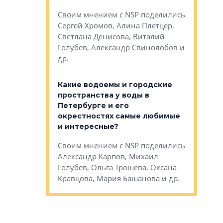
Яна Вирче
нием об этом
Своим мнением с NSP поделились
Денис Зас
 Трошева,
Сергей Хромов, Алина Плетцер,
Свинолобо
ко, Максим
Светлана Денисова, Виталий
и др.
енисова,
Голубев, Александр Свинолобов и
ев и другие
др.
Важно ли
апартам
востребованы
Какие водоемы и городские
Конститу
 компетенции
пространства у воды в
временно
мента и
Петербурге и его
Своим мн
окрестностях самые любимые
Раиль Му
NSP поделились
и интересные?
Кудинов, 
на, Анжелика
Своим мнением с NSP поделились
Карина Ш
ндр
Александр Карпов, Михаил
Дементьев
сандр Кравцов,
Голубев, Ольга Трошева, Оксана
др.
Кравцова, Мария Башанова и др.