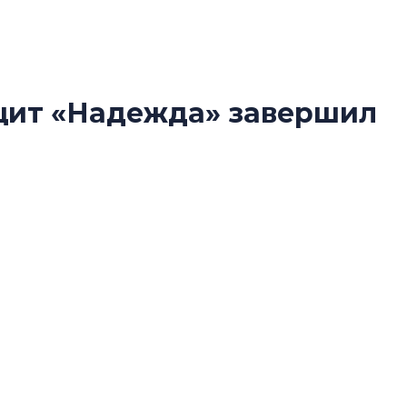
 щит «Надежда» завершил
Усадьба Торосов
леостровской линии
от эпохи фальш-
Усадьба Торосово 
эпохи фальш-пане
йплощадки на Шуваловском проспекте,
Центробанк: ква
силеостровской линии метро.
2020-2026 годов
9% дешевле стр
Центробанк: квар
2020-2026 годов п
дешевле строящих