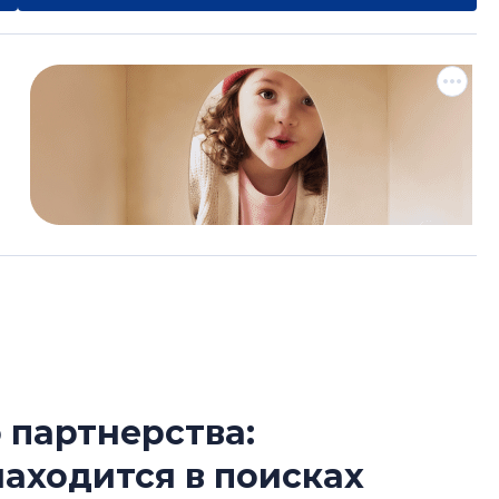
 партнерства:
Усадьба Торосов
находится в поисках
от эпохи фальш-