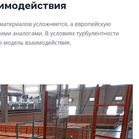
аимодействия
Усадьба Торосово 
эпохи фальш-пане
йматериалов усложняется, а европейскую
Центробанк: ква
ими аналогами. В условиях турбулентности
2020-2026 годов
9% дешевле стр
ю модель взаимодействия.
Центробанк: квар
2020-2026 годов п
дешевле строящих