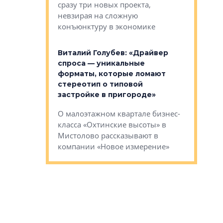
сразу три новых проекта,
ь или
следует с
невзирая на сложную
а, размышляют
Александ
конъюнктуру в экономике
Евгений 
Виталий Голубев: «Драйвер
это не пр
лобов: «Мы
спроса — уникальные
понятные
 Bonava, но мы
форматы, которые ломают
я»
Каким бу
стереотип о типовой
ого пояса»,
Леноблас
застройке в пригороде»
рпоративной
рассказыв
О малоэтажном квартале бизнес-
вает
региона Е
класса «Охтинские высоты» в
I Александр
Мистолово рассказывают в
компании «Новое измерение»