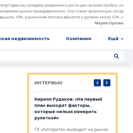
полугодии мы ожидаем умеренного роста цен на новостройки, но
ановлении рынка преждевременно. Оно станет возможным, когда
евышать 10%, а рыночная ипотека вернется к уровню около 12%...
»
Мария Орлова
ская недвижимость
Компании
Ещё
ИНТЕРВЬЮ
в: «Хороший
Кирилл Рудаков: «На первый
Александ
тся в
план выходят факторы,
«Строите
оте»
которые нельзя измерить
основ»
рулеткой»
овременного
Строитель
ГК «Алгоритм» выводит на рынок
тетика,
волнообра