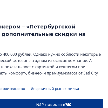
функциональност
экономика проект
в ГК «ПСК»
окером – «Петербургской
Александр Свино
используем опыт
 дополнительные скидки на
– другая компани
О потенциале «сер
технологиях и ко
до 400 000 рублей. Однако нужно соблюсти некоторые
культуре рассказы
ческой фотозоне в одном из офисов компании. А
гендиректор STAVN
Свинолобов
и показать пост с картинкой и хештегом при
ты комфорт-, бизнес- и премиум-класса от Setl City.
троительство
#первичный рынок жилья
NSP новости в