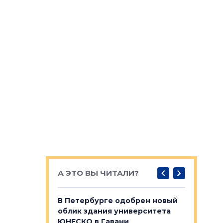
А ЭТО ВЫ ЧИТАЛИ?
о — антидот
В Петербурге одобрен новый
Собствен
панелей
облик здания университета
Императо
ЮНЕСКО в Гавани
как выжа