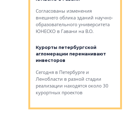
— антидот от
«старых 
Согласованы изменения
лей
Собственн
внешнего облика зданий научно-
Император
образовательного университета
ртиры в домах
выжать ма
ЮНЕСКО в Гавани на В.О.
 постройки на
костей»
оящихся
Курорты петербургской
тиры в домах
агломерации переманивают
Каким бы
остройки на 9%
инвесторов
Ропса: в
ся
обещают 
Сегодня в Петербурге и
Руины Дом
Ленобласти в разной стадии
сгоревшем
реализации находятся около 30
наследия 
курортных проектов