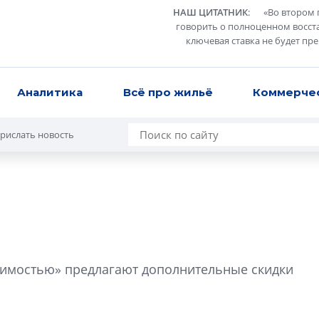
НАШ ЦИТАТНИК
:
«
Во втором 
говорить о полноценном восст
ключевая ставка не будет пр
Аналитика
Всё про жильё
Коммерче
рислать новость
Сергей Софроно
дизайн проявляе
ижимостью» предлагают дополнительные скидки
визуальной чист
Что важнее для с
жилого проекта: эс