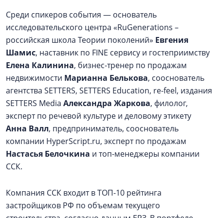
Среди спикеров события — основатель
исследовательского центра «RuGenerations –
российская школа Теории поколений»
Евгения
Шамис
, наставник по FINE сервису и гостеприимству
Елена Калинина
, бизнес-тренер по продажам
недвижимости
Марианна Белькова
, сооснователь
агентства SETTERS, SETTERS Education, re-feel, издания
SETTERS Media
Александра Жаркова
, филолог,
эксперт по речевой культуре и деловому этикету
Анна Валл
, предприниматель, сооснователь
компании HyperScript.ru, эксперт по продажам
Настасья Белочкина
и топ-менеджеры компании
ССК.
Компания ССК входит в ТОП-10 рейтинга
застройщиков РФ по объемам текущего
строительства, согласно данным ЕРЗ. В портфеле