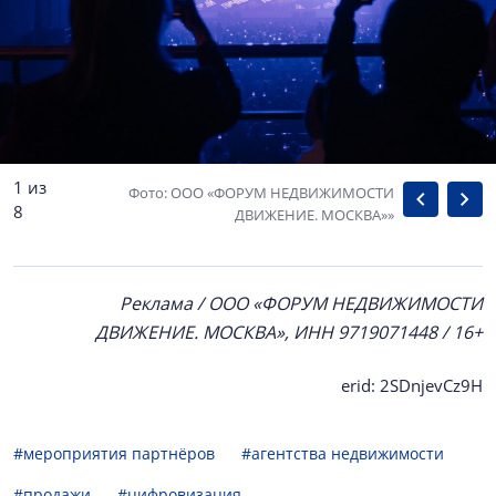
1 из
Фото: ООО «ФОРУМ НЕДВИЖИМОСТИ
8
ДВИЖЕНИЕ. МОСКВА»»
Реклама / ООО «ФОРУМ НЕДВИЖИМОСТИ
ДВИЖЕНИЕ. МОСКВА», ИНН 9719071448 / 16+
erid: 2SDnjevCz9H
#мероприятия партнёров
#агентства недвижимости
#продажи
#цифровизация