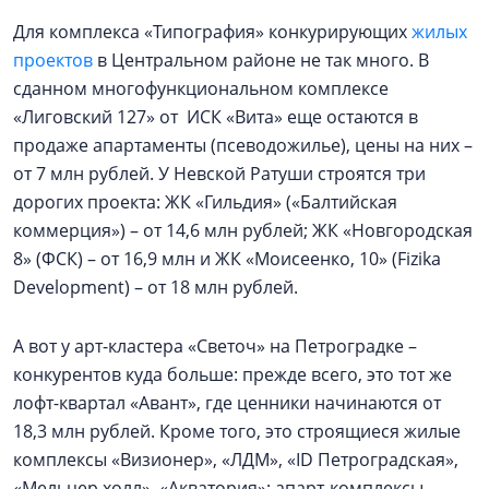
Для комплекса «Типография» конкурирующих
жилых
проектов
в Центральном районе не так много. В
сданном многофункциональном комплексе
«Лиговский 127» от ИСК «Вита» еще остаются в
продаже апартаменты (псеводожилье), цены на них –
от 7 млн рублей. У Невской Ратуши строятся три
дорогих проекта: ЖК «Гильдия» («Балтийская
коммерция») – от 14,6 млн рублей; ЖК «Новгородская
8» (ФСК) – от 16,9 млн и ЖК «Моисеенко, 10» (Fizika
Development) – от 18 млн рублей.
А вот у арт-кластера «Светоч» на Петроградке –
конкурентов куда больше: прежде всего, это тот же
лофт-квартал «Авант», где ценники начинаются от
18,3 млн рублей. Кроме того, это строящиеся жилые
комплексы «Визионер», «ЛДМ», «ID Петроградская»,
«Мельцер холл», «Акватория»; апарт-комплексы