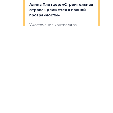
: «Поводом
Алина Плетцер: «Строительная
Елена Фе
жет быть
отрасль движется к полной
блок МФК
биль»
прозрачности»
экосисте
каль»: поводом
Ужесточение контроля за
Проектир
ет быть даже
экспертизами меняет правила
непрерыв
игры для заказчиков и
управлен
проектировщиков, отмечают в
поиска ко
ЦКЭ им. Плетцер
ГК «Глоба
: «Будущее за
к меняется
лей»
Юлия Михайлова: «Регионы
Алексей 
остаются главными
«Вертика
рают те
драйверами развития»
не новый
еще больше
стиничному
О ситуации на рынке корпусной
О том, по
верены в УК
мебели и ее динамике рассуждает
экспертиз
официальный дилер мебельной
преимущес
компании VIMIS Юлия Михайлова
гендирект
Алексей 