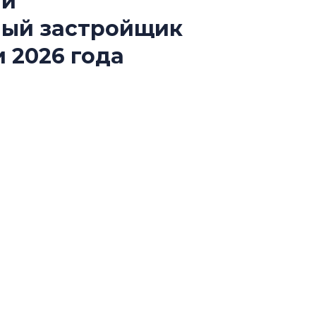
ый
Роман Корнышев
ный застройщик
перемен в ЖК мо
даже электромо
 2026 года
Девелопер «Верти
перемен в ЖК мож
й конкурса «Лучшая строительная организация
электромобиль
ии «Самый клиентоориентированный
Карина Шальнова
«гибридом» — ка
рынок апарт-оте
Конкуренцию выиг
апарты, которые 
приблизятся к го
уровню сервиса, у
КЕЙПОРТ