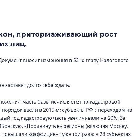
рынка? Своим мне
поделились Ольга
Екатерина Немчен
Жабин, Светлана Д
Константин Сторож
акон, притормаживающий рост
их лиц.
Какие наиболее 
специальности и
 Документ вносит изменения в 52-ю главу Налогового
в сфере девелоп
строительства?
Своим мнением с 
е заставят долго себя ждать.
Валентина Калини
Альшаева, Алекса
Свинолобов, Алек
ложения: часть базы исчисляется по кадастровой
Кирилл Кудинов и 
 порядок ввели в 2015-м; субъекты РФ с переходом на
дый год кадастровую часть увеличивали на 20%. За
ИБовскую. «Продвинутые» регионы (включая Москву,
 повышали коэффициент уже три раза: в 28 субъектах