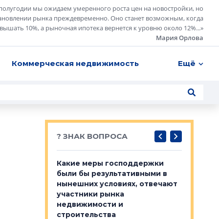
полугодии мы ожидаем умеренного роста цен на новостройки, но
ановлении рынка преждевременно. Оно станет возможным, когда
евышать 10%, а рыночная ипотека вернется к уровню около 12%...
»
Мария Орлова
Коммерческая недвижимость
Ещё
? ЗНАК ВОПРОСА
у первичкой и
Какие меры господдержки
Место об
то значит для
были бы результативными в
локации 
нынешних условиях, отвечают
пригород
участники рынка
выстрели
 первичкой и
недвижимости и
Своим мн
 значит для
строительства