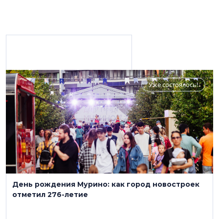
Материалы с персоной
Уже состоялось!
ГК «Ленстройтрест»
(812) 561-29-56
www.6543210.ru
День рождения Мурино: как город новостроек
Строительство, девелопмент
отметил 276-летие