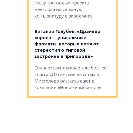
сразу три новых проекта,
ь или
следует с
невзирая на сложную
а, размышляют
Александ
конъюнктуру в экономике
Евгений 
Виталий Голубев: «Драйвер
это не пр
лобов: «Мы
спроса — уникальные
понятные
 Bonava, но мы
форматы, которые ломают
я»
Каким бу
стереотип о типовой
ого пояса»,
Леноблас
застройке в пригороде»
рпоративной
рассказыв
О малоэтажном квартале бизнес-
вает
региона Е
класса «Охтинские высоты» в
I Александр
Мистолово рассказывают в
компании «Новое измерение»