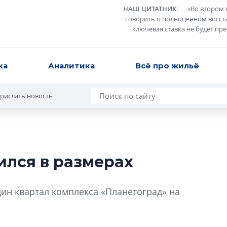
НАШ ЦИТАТНИК
:
«
Во втором 
говорить о полноценном восст
ключевая ставка не будет пр
ка
Аналитика
Всё про жильё
рислать новость
лся в размерах
Сергей Софроно
дизайн проявляе
дин квартал комплекса «Планетоград» на
визуальной чист
Что важнее для с
жилого проекта: эс