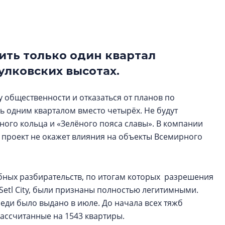
функциональност
экономика проект
в ГК «ПСК»
оить только один квартал
Александр Свино
используем опыт
улковских высотах.
– другая компани
О потенциале «сер
 общественности и отказаться от планов по
технологиях и ко
 одним кварталом вместо четырёх. Не будут
культуре рассказы
ого кольца и «Зелёного пояса славы». В компании
гендиректор STAVN
, проект не окажет влияния на объекты Всемирного
Свинолобов
бных разбирательств, по итогам которых разрешения
Setl City, были признаны полностью легитимными.
ди было выдано в июле. До начала всех тяжб
рассчитанные на 1543 квартиры.