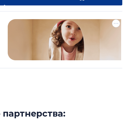
 партнерства:
Разрыв цен межд
находится в поисках
вторичкой: что э