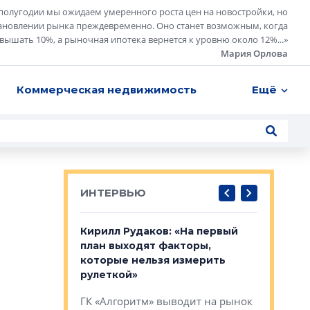
полугодии мы ожидаем умеренного роста цен на новостройки, но
ановлении рынка преждевременно. Оно станет возможным, когда
евышать 10%, а рыночная ипотека вернется к уровню около 12%...
»
Мария Орлова
Коммерческая недвижимость
Ещё
ИНТЕРВЬЮ
в: «Хороший
Кирилл Рудаков: «На первый
Александ
тся в
план выходят факторы,
«Строите
оте»
которые нельзя измерить
основ»
рулеткой»
овременного
Строитель
ГК «Алгоритм» выводит на рынок
тетика,
волнообра