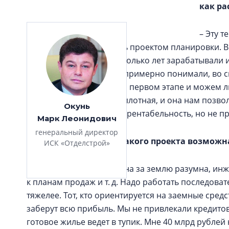
как ра
– Эту т
в 2008‑м. Год занимались проектом планировки. 
деньги, которые мы несколько лет зарабатывали 
сложном 2009‑м. Но мы примерно понимали, во ск
сколько надо вложить на первом этапе и можем ли
Но застройка довольно плотная, и она нам позвол
Окунь
неприятности уменьшат рентабельность, но не пр
Марк Леонидович
генеральный директор
– Сейчас реализация такого проекта возможн
ИСК «Отделстрой»
– Все возможно, если цена за землю разумна, инж
к планам продаж и т. д. Надо работать последоват
тяжелее. Тот, кто ориентируется на заемные средс
заберут всю прибыль. Мы не привлекали кредитов.
готовое жилье ведет в тупик. Мне 40 млрд рублей