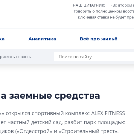
НАШ ЦИТАТНИК
:
«
Во втором 
говорить о полноценном восст
ключевая ставка не будет пр
ка
Аналитика
Всё про жильё
рислать новость
а заемные средства
Роман Корнышев
перемен в ЖК мо
» открылся спортивный комплекс ALEX FITNESS
даже электромо
ает частный детский сад, разбит парк площадью
Девелопер «Верти
щиков («Отделстрой» и «Строительный трест».
перемен в ЖК мож