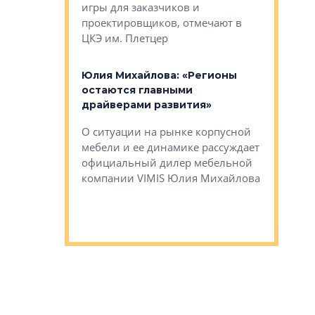
игры для заказчиков и
управлен
проектировщиков, отмечают в
поиска ко
ЦКЭ им. Плетцер
ГК «Глоба
: «Будущее за
к меняется
лей»
Юлия Михайлова: «Регионы
Алексей 
остаются главными
«Вертика
рают те
драйверами развития»
не новый
еще больше
стиничному
О ситуации на рынке корпусной
О том, по
верены в УК
мебели и ее динамике рассуждает
экспертиз
официальный дилер мебельной
преимущес
компании VIMIS Юлия Михайлова
гендирект
Алексей 