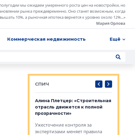
полугодии мы ожидаем умеренного роста цен на новостройки, но
ановлении рынка преждевременно. Оно станет возможным, когда
евышать 10%, а рыночная ипотека вернется к уровню около 12%...
»
Мария Орлова
Коммерческая недвижимость
Ещё
СПИЧ
: «Поводом
Алина Плетцер: «Строительная
Елена Фе
жет быть
отрасль движется к полной
блок МФК
биль»
прозрачности»
экосисте
каль»: поводом
Ужесточение контроля за
Проектир
ет быть даже
экспертизами меняет правила
непрерыв