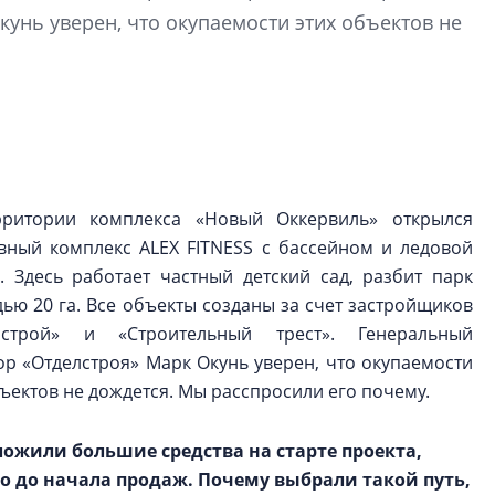
электромобиль
унь уверен, что окупаемости этих объектов не
Карина Шальнова
«гибридом» — ка
рынок апарт-оте
Конкуренцию выиг
апарты, которые 
приблизятся к го
рритории комплекса «Новый Оккервиль» открылся
уровню сервиса, у
вный комплекс ALEX FITNESS с бассейном и ледовой
КЕЙПОРТ
. Здесь работает частный детский сад, разбит парк
ью 20 га. Все объекты созданы за счет застройщиков
елстрой» и «Строительный трест». Генеральный
ор «Отделстроя» Марк Окунь уверен, что окупаемости
бъектов не дождется. Мы расспросили его почему.
ложили большие средства на старте проекта,
о до начала продаж. Почему выбрали такой путь,