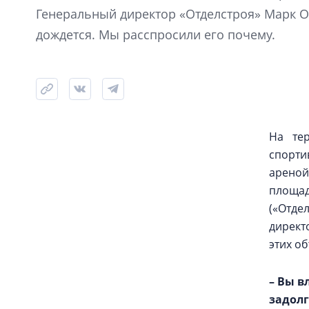
Генеральный директор «Отделстроя» Марк Ок
дождется. Мы расспросили его почему.
На те
спорти
ареной
площад
(«Отд
директ
этих о
– Вы в
задолг