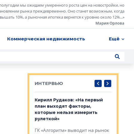
полугодии мы ожидаем умеренного роста цен на новостройки, но
ановлении рынка преждевременно. Оно станет возможным, когда
евышать 10%, а рыночная ипотека вернется к уровню около 12%...
»
Мария Орлова
Коммерческая недвижимость
Ещё
ИНТЕРВЬЮ
в: «Хороший
Кирилл Рудаков: «На первый
Александ
тся в
план выходят факторы,
«Строите
оте»
которые нельзя измерить
основ»
рулеткой»
овременного
Строитель
ГК «Алгоритм» выводит на рынок
тетика,
волнообра