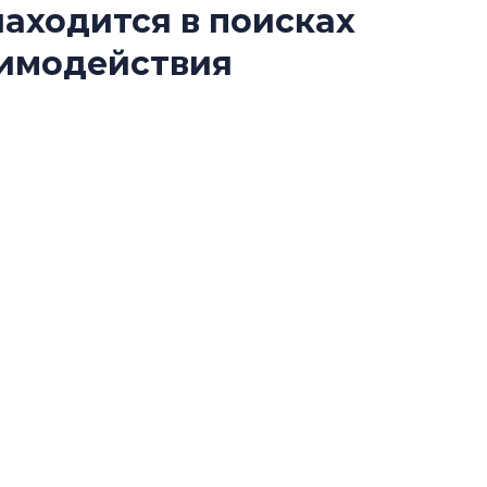
находится в поисках
лучших поющих 
аимодействия
Гала-концертом з
девятый сезон тво
конкурса строител
йматериалов усложняется, а европейскую
строить и жить по
ими аналогами. В условиях турбулентности
В Красногвардей
ю модель взаимодействия.
Петербурга появ
один центр сов
образования
В Красногвардейс
Петербурга появи
центр совмещенно