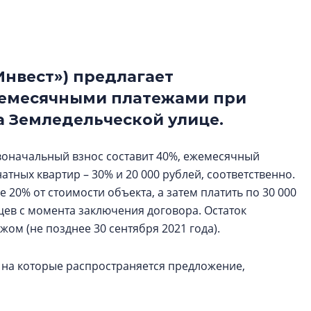
функциональност
экономика проект
в ГК «ПСК»
Инвест») предлагает
Александр Свино
используем опыт
жемесячными платежами при
– другая компани
а Земледельческой улице.
О потенциале «сер
технологиях и ко
воначальный взнос составит 40%, ежемесячный
культуре рассказы
атных квартир – 30% и 20 000 рублей, соответственно.
гендиректор STAVN
Свинолобов
 20% от стоимости объекта, а затем платить по 30 000
яцев с момента заключения договора. Остаток
ом (не позднее 30 сентября 2021 года).
, на которые распространяется предложение,