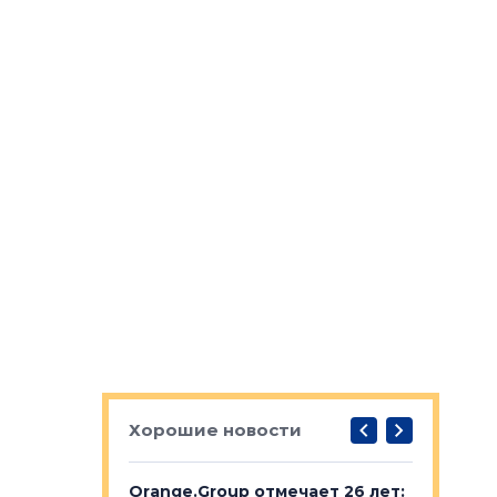
Хорошие новости
рге выбрали
Orange.Group отмечает 26 лет:
В Петерб