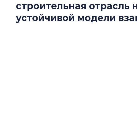
строительная отрасль 
устойчивой модели вз
Стройка дорожает, логистика поставок стро
продукцию заменяют российскими и китайск
заказчики и производители ищут устойчиву