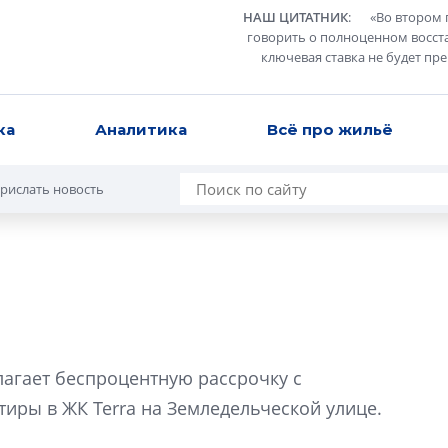
НАШ ЦИТАТНИК
:
«
Во втором 
говорить о полноценном восст
ключевая ставка не будет пр
ка
Аналитика
Всё про жильё
рислать новость
Сергей Софроно
дизайн проявляе
лагает беспроцентную рассрочку с
визуальной чист
иры в ЖК Terra на Земледельческой улице.
Что важнее для с
жилого проекта: эс