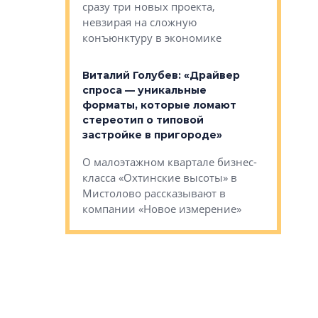
сразу три новых проекта,
ь или
следует с
невзирая на сложную
а, размышляют
Александ
конъюнктуру в экономике
Евгений 
Виталий Голубев: «Драйвер
это не пр
лобов: «Мы
спроса — уникальные
понятные
 Bonava, но мы
форматы, которые ломают
я»
Каким бу
стереотип о типовой
ого пояса»,
Леноблас
застройке в пригороде»
рпоративной
рассказыв
О малоэтажном квартале бизнес-
вает
региона Е
класса «Охтинские высоты» в
I Александр
Мистолово рассказывают в
компании «Новое измерение»