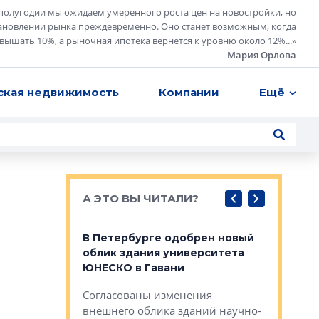
полугодии мы ожидаем умеренного роста цен на новостройки, но
ановлении рынка преждевременно. Оно станет возможным, когда
евышать 10%, а рыночная ипотека вернется к уровню около 12%...
»
Мария Орлова
ская недвижимость
Компании
Ещё
А ЭТО ВЫ ЧИТАЛИ?
о — антидот
В Петербурге одобрен новый
Собствен
панелей
облик здания университета
Императо
ЮНЕСКО в Гавани
как выжа
— антидот от
«старых 
Согласованы изменения
лей
Собственн
внешнего облика зданий научно-