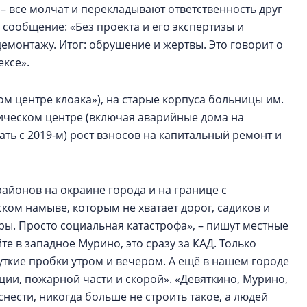
 – все молчат и перекладывают ответственность друг
 сообщение: «Без проекта и его экспертизы и
емонтажу. Итог: обрушение и жертвы. Это говорит о
ексе».
ом центре клоака»), на старые корпуса больницы им.
рическом центре (включая аварийные дома на
ать с 2019-м) рост взносов на капитальный ремонт и
айонов на окраине города и на границе с
ком намыве, которым не хватает дорог, садиков и
ы. Просто социальная катастрофа», – пишут местные
е в западное Мурино, это сразу за КАД. Только
жуткие пробки утром и вечером. А ещё в нашем городе
иции, пожарной части и скорой». «Девяткино, Мурино,
нести, никогда больше не строить такое, а людей