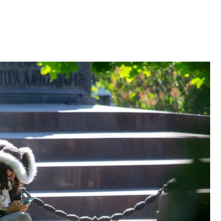
в ГК «ПСК»
Александр Свино
используем опыт
– другая компани
О потенциале «сер
технологиях и ко
культуре рассказы
гендиректор STAVN
Свинолобов