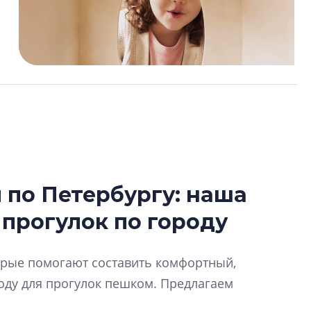
по Петербургу: наша
Сергей Софроно
 прогулок по городу
дизайн проявляе
визуальной чист
Что важнее для с
торые помогают составить комфортный,
жилого проекта: эс
ду для прогулок пешком. Предлагаем
функциональност
экономика проект