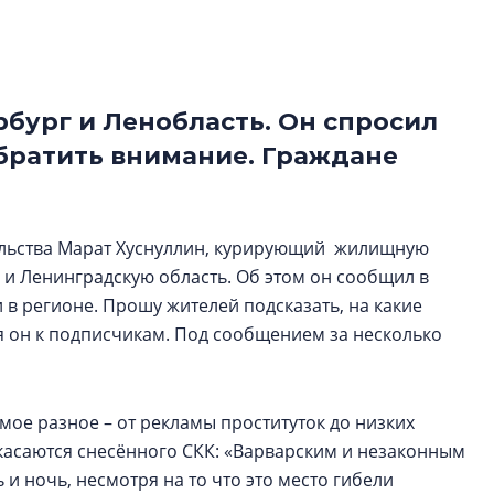
Центробанк: ква
2020-2026 годов
9% дешевле стр
Центробанк: квар
рбург и Ленобласть. Он cпросил
2020-2026 годов п
 обратить внимание. Граждане
дешевле строящих
ельства Марат Хуснуллин, курирующий жилищную
г и Ленинградскую область. Об этом он сообщил в
и в регионе. Прошу жителей подсказать, на какие
я он к подписчикам. Под сообщением за несколько
ое разное – от рекламы проституток до низких
касаются снесённого СКК: «Варварским и незаконным
и ночь, несмотря на то что это место гибели