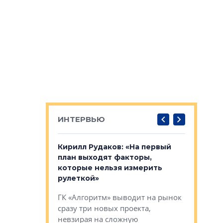
ИНТЕРВЬЮ
в: «Хороший
Кирилл Рудаков: «На первый
Александ
тся в
план выходят факторы,
«Строите
оте»
которые нельзя измерить
основ»
рулеткой»
овременного
Строитель
ГК «Алгоритм» выводит на рынок
тетика,
волнообра
сразу три новых проекта,
ь или
следует с
невзирая на сложную
а, размышляют
Александ