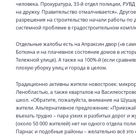
человека. Прокуратура, 33-й отдел полиции, РУВД
на дружку. Правительство отмалчивается». Другое
разрешения на строительство начали работы по д
системной проблеме в градостроительном компл
Отдельные жалобы есть на Апраксин двор («в сам
Боткина и на плачевное состояние домов в исто
Тележной улице). А также на 100%-й (если сравнив
плохую уборку улиц и города в целом.
Традиционно активны жители новостроек: микрор
Ленобластью, а также кварталов на Василеостровс
школ. «Обратите, пожалуйста, внимание на Шушар
жители. Альтернативное предложение: «Приезжайт
въехать трудно – пара узких и разбитых дорог и 
(около 50 000 жителей) нет ни одного отдела пол
Парнас и подобные районы – желательно всё это с