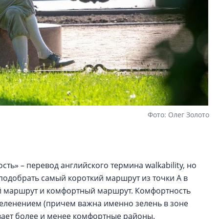
Фото: Олег Золото
ть» – перевод английского термина walkability, но
подобрать самый короткий маршрут из точки А в
ный маршрут и комфортный маршрут. Комфортность
еленением (причем важна именно зелень в зоне
ывает более и менее комфортные районы.