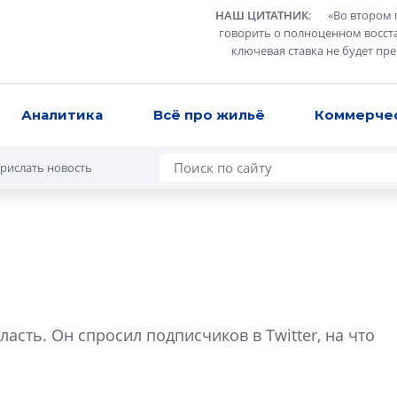
НАШ ЦИТАТНИК
:
«
Во втором 
говорить о полноценном восст
ключевая ставка не будет пр
Аналитика
Всё про жильё
Коммерче
рислать новость
Усадьба Торосов
от эпохи фальш-
асть. Он cпросил подписчиков в Twitter, на что
Усадьба Торосово 
эпохи фальш-пане