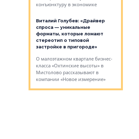
конъюнктуру в экономике
Евгений 
Виталий Голубев: «Драйвер
это не пр
лобов: «Мы
спроса — уникальные
понятные
 Bonava, но мы
форматы, которые ломают
я»
Каким бу
стереотип о типовой
ого пояса»,
Леноблас
застройке в пригороде»
рпоративной
рассказыв
О малоэтажном квартале бизнес-
вает
региона Е
класса «Охтинские высоты» в
I Александр
Мистолово рассказывают в
компании «Новое измерение»