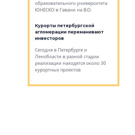
Император
образовательного университета
ртиры в домах
выжать ма
ЮНЕСКО в Гавани на В.О.
 постройки на
костей»
оящихся
Курорты петербургской
тиры в домах
агломерации переманивают
Каким бы
остройки на 9%
инвесторов
Ропса: в
ся
обещают 
Сегодня в Петербурге и
Руины Дом
Ленобласти в разной стадии
сгоревшем
реализации находятся около 30
наследия 
курортных проектов