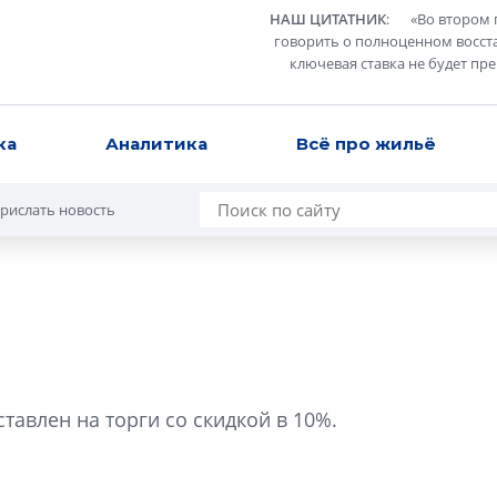
НАШ ЦИТАТНИК
:
«
Во втором 
говорить о полноценном восст
ключевая ставка не будет пр
ка
Аналитика
Всё про жильё
рислать новость
Роман Корнышев
перемен в ЖК мо
тавлен на торги со скидкой в 10%.
даже электромо
Девелопер «Верти
перемен в ЖК мож