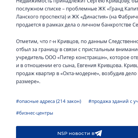
Недвижимость принадлежит Сергею Кривцову, бы
послужном списке – проблемные ЖК «Гранд Капит
Ланского проспекта) и ЖК «Династия» (на Фабричн
продается в рамках дела о личном банкротстве С
Отметим, что г-н Кривцов, по данным Следственн
отбыл за границу в связи с пристальным внимание
учредитель ООО «Питер констракшн», которое отв
и в отношении его сына, Евгения Кривцова. Кри
продаж квартир в «Охта-модерне», возбудив дело
размере».
#опасные адреса (214 закон)
#продажа зданий с у
#бизнес-центры
NSP новости в