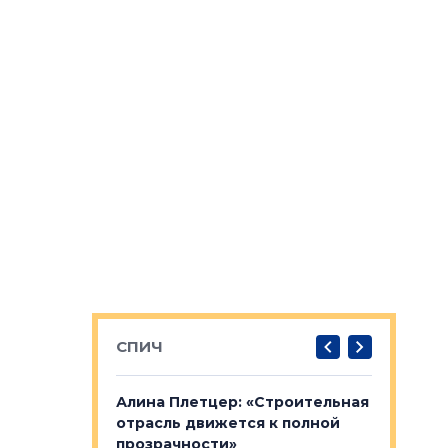
СПИЧ
: «Поводом
Алина Плетцер: «Строительная
Елена Фе
жет быть
отрасль движется к полной
блок МФК
биль»
прозрачности»
экосисте