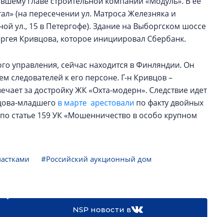
вшему главе строительной компании «Модуль». В ее
ал» (на пересечении ул. Матроса Железняка и
ой ул., 15 в Петергофе). Здание на Выборгском шоссе
ергея Кривцова, которое инициировал Сбербанк.
ого управления, сейчас находится в Финляндии. Он
м следователей к его персоне. Г-н Кривцов –
ечает за достройку ЖК «Охта-модерн». Следствие идет
вцова-младшего
в марте арестовали
по факту двойных
 по статье 159 УК «Мошенничество в особо крупном
частками
#Российский аукционный дом
NSP новости в