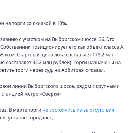
электромобиль
Карина Шальнова
 на торги со скидкой в 10%.
«гибридом» — ка
рынок апарт-оте
данию с участком на Выборгском шоссе, 36. Это
Конкуренцию выиг
 Собственник позиционирует его как объект класса А.
апарты, которые 
5 кв.м. Стартовая цена лота составляет 178,2 млн
приблизятся к го
ия составляет 83,2 млн рублей). Торги назначены на
уровню сервиса, у
КЕЙПОРТ
етить торги через суд, но Арбитраж отказал.
ервой линии Выборгского шоссе, рядом с крупными
 станцией метро «Озерки».
аз. В марте торги
не состоялись из-за отсутствия
лей, уточняет продавец.