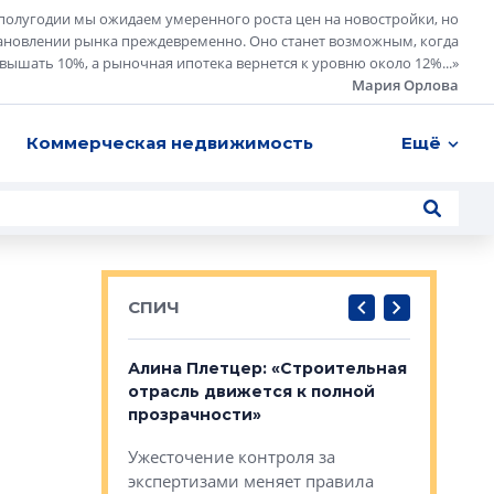
полугодии мы ожидаем умеренного роста цен на новостройки, но
ановлении рынка преждевременно. Оно станет возможным, когда
евышать 10%, а рыночная ипотека вернется к уровню около 12%...
»
Мария Орлова
Коммерческая недвижимость
Ещё
СПИЧ
: «Поводом
Алина Плетцер: «Строительная
Елена Фе
жет быть
отрасль движется к полной
блок МФК
биль»
прозрачности»
экосисте
каль»: поводом
Ужесточение контроля за
Проектир
ет быть даже
экспертизами меняет правила
непрерыв