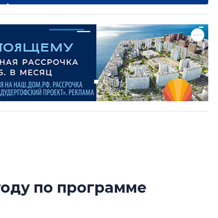
году по программе
Роман Корнышев
перемен в ЖК мо
даже электромо