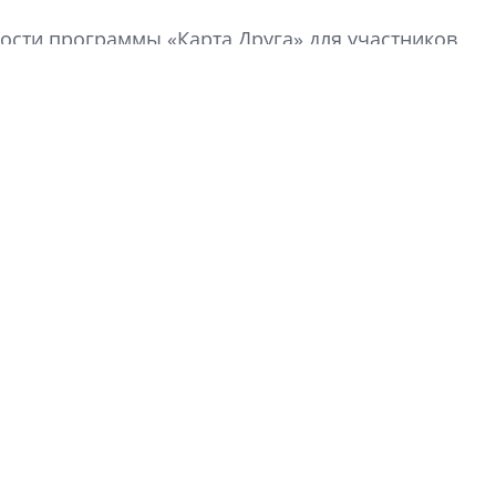
сти программы «Карта Друга» для участников
Девелопер «Верти
перемен в ЖК мож
электромобиль
Карина Шальнова
«гибридом» — ка
рынок апарт-оте
Конкуренцию выиг
апарты, которые 
приблизятся к го
уровню сервиса, у
КЕЙПОРТ