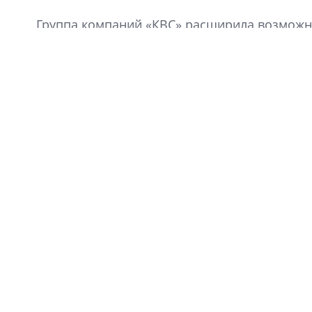
Группа компаний «КВС» расширила возможно
«Клуба Ваших Соседей».