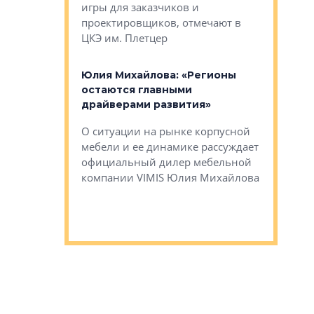
игры для заказчиков и
управлен
проектировщиков, отмечают в
поиска ко
ЦКЭ им. Плетцер
ГК «Глоба
: «Будущее за
к меняется
лей»
Юлия Михайлова: «Регионы
Алексей 
остаются главными
«Вертика
рают те
драйверами развития»
не новый
еще больше
стиничному
О ситуации на рынке корпусной
О том, по
верены в УК
мебели и ее динамике рассуждает
экспертиз
официальный дилер мебельной
преимущес
компании VIMIS Юлия Михайлова
гендирект
Алексей 