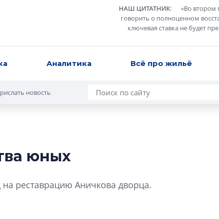
НАШ ЦИТАТНИК
:
«
Во втором 
говорить о полноценном восст
ключевая ставка не будет пр
ка
Аналитика
Всё про жильё
рислать новость
тва юных
Роман Корнышев
перемен в ЖК мо
д на реставрацию Аничкова дворца.
даже электромо
Девелопер «Верти
перемен в ЖК мож