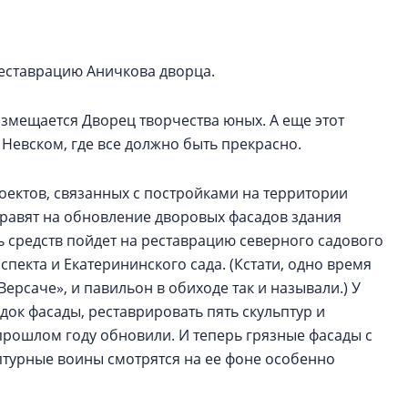
электромобиль
Карина Шальнова
реставрацию Аничкова дворца.
«гибридом» — ка
рынок апарт-оте
азмещается Дворец творчества юных. А еще этот
Конкуренцию выиг
Невском, где все должно быть прекрасно.
апарты, которые 
приблизятся к го
уровню сервиса, у
оектов, связанных с постройками на территории
КЕЙПОРТ
правят на обновление дворовых фасадов здания
ть средств пойдет на реставрацию северного садового
пекта и Екатерининского сада. (Кстати, одно время
ерсаче», и павильон в обиходе так и называли.) У
док фасады, реставрировать пять скульптур и
 прошлом году обновили. И теперь грязные фасады с
птурные воины смотрятся на ее фоне особенно