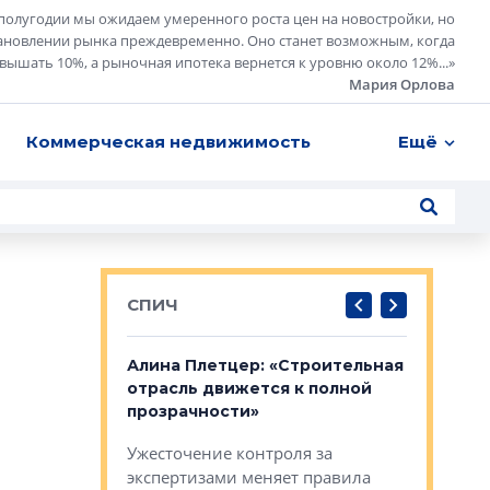
полугодии мы ожидаем умеренного роста цен на новостройки, но
ановлении рынка преждевременно. Оно станет возможным, когда
евышать 10%, а рыночная ипотека вернется к уровню около 12%...
»
Мария Орлова
Коммерческая недвижимость
Ещё
СПИЧ
: «Поводом
Алина Плетцер: «Строительная
Елена Фе
жет быть
отрасль движется к полной
блок МФК
биль»
прозрачности»
экосисте
каль»: поводом
Ужесточение контроля за
Проектир
ет быть даже
экспертизами меняет правила
непрерыв