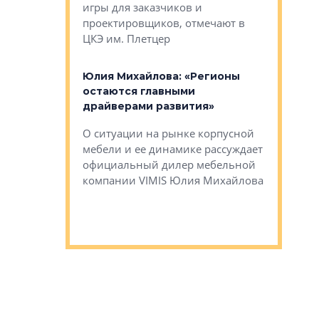
игры для заказчиков и
управлен
проектировщиков, отмечают в
поиска ко
ЦКЭ им. Плетцер
ГК «Глоба
: «Будущее за
к меняется
лей»
Юлия Михайлова: «Регионы
Алексей 
остаются главными
«Вертика
рают те
драйверами развития»
не новый
еще больше
стиничному
О ситуации на рынке корпусной
О том, по
верены в УК
мебели и ее динамике рассуждает
экспертиз
официальный дилер мебельной
преимущес
компании VIMIS Юлия Михайлова
гендирект
Алексей 