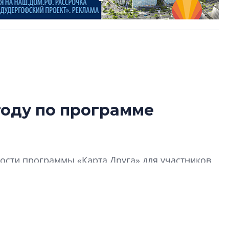
году по программе
В Санкт-Петербу
лучших поющих 
Гала-концертом з
сти программы «Карта Друга» для участников
девятый сезон тво
конкурса строител
строить и жить по
В Красногвардей
Петербурга появ