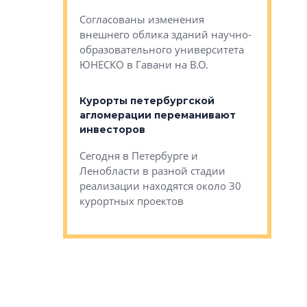
— антидот от
«старых 
Согласованы изменения
лей
Собственн
внешнего облика зданий научно-
Император
образовательного университета
ртиры в домах
выжать ма
ЮНЕСКО в Гавани на В.О.
 постройки на
костей»
оящихся
Курорты петербургской
тиры в домах
агломерации переманивают
Каким бы
остройки на 9%
инвесторов
Ропса: в
ся
обещают 
Сегодня в Петербурге и
Руины Дом
Ленобласти в разной стадии
сгоревшем
реализации находятся около 30
наследия 
курортных проектов