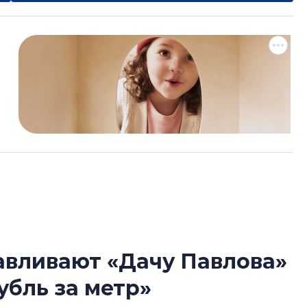
авливают «Дачу Павлова»
Усадьба Торосов
убль за метр»
от эпохи фальш-