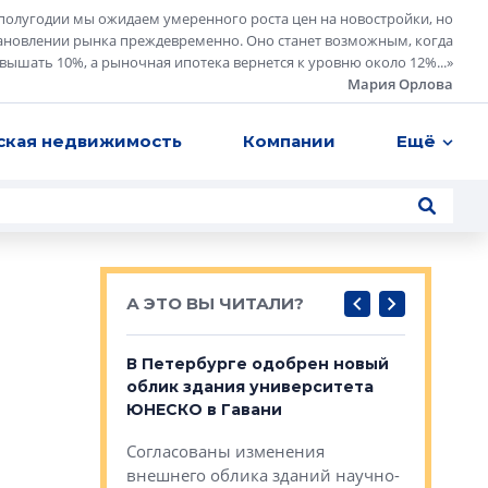
полугодии мы ожидаем умеренного роста цен на новостройки, но
ановлении рынка преждевременно. Оно станет возможным, когда
евышать 10%, а рыночная ипотека вернется к уровню около 12%...
»
Мария Орлова
ская недвижимость
Компании
Ещё
А ЭТО ВЫ ЧИТАЛИ?
о — антидот
В Петербурге одобрен новый
Собствен
панелей
облик здания университета
Императо
ЮНЕСКО в Гавани
как выжа
— антидот от
«старых 
Согласованы изменения
лей
Собственн
внешнего облика зданий научно-