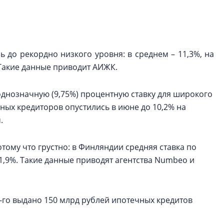
Центробанк: ква
2020-2026 годов
9% дешевле стр
Центробанк: квар
ь до рекордно низкого уровня: в среднем – 11,3%, на
2020-2026 годов п
 Такие данные приводит АИЖК.
дешевле строящих
однозначную (9,75%) процентную ставку для широкого
ных кредиторов опустились в июне до 10,2% на
м.
тому что грустно: в Финляндии средняя ставка по
– 1,9%. Такие данные приводят агентства Numbeo и
го выдано 150 млрд рублей ипотечных кредитов