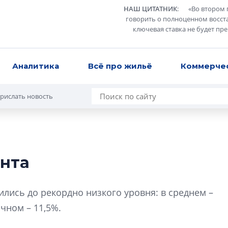
НАШ ЦИТАТНИК
:
«
Во втором 
говорить о полноценном восст
ключевая ставка не будет пр
Аналитика
Всё про жильё
Коммерче
рислать новость
ента
Усадьба Торосов
от эпохи фальш-
ились до рекордно низкого уровня: в среднем –
Усадьба Торосово 
ичном – 11,5%.
эпохи фальш-пане