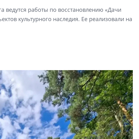
Усадьба Торосово 
га ведутся работы по восстановлению «Дачи
эпохи фальш-пане
ектов культурного наследия. Ее реализовали на
Центробанк: ква
2020-2026 годов
9% дешевле стр
Центробанк: квар
2020-2026 годов п
дешевле строящих