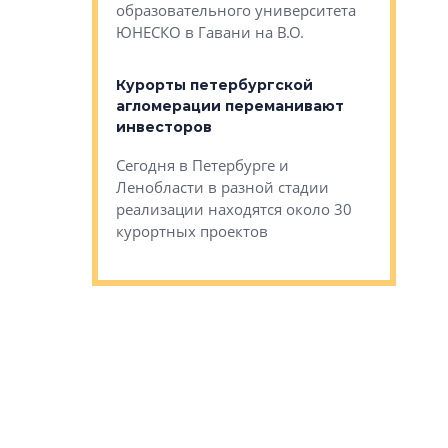
Император
образовательного университета
ртиры в домах
выжать ма
ЮНЕСКО в Гавани на В.О.
 постройки на
костей»
оящихся
Курорты петербургской
тиры в домах
агломерации переманивают
Каким бы
остройки на 9%
инвесторов
Ропса: в
ся
обещают 
Сегодня в Петербурге и
Руины Дом
Ленобласти в разной стадии
сгоревшем
реализации находятся около 30
наследия 
курортных проектов