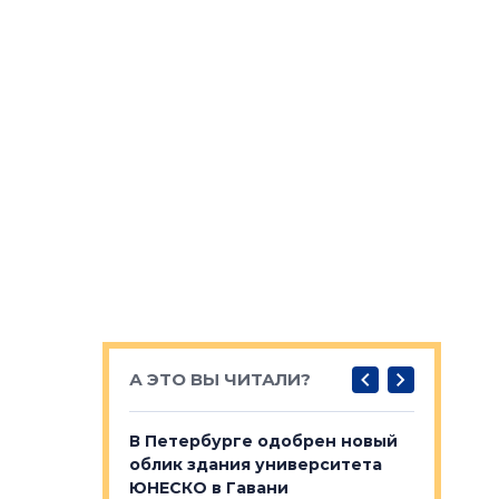
А ЭТО ВЫ ЧИТАЛИ?
о — антидот
В Петербурге одобрен новый
Собствен
панелей
облик здания университета
Императо
ЮНЕСКО в Гавани
как выжа