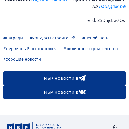
на
наш.дом.рф
erid: 2SDnjcLw7Cw
#награды
#конкурсы строителей
#Ленобласть
#первичный рынок жилья
#жилищное строительство
#хорошие новости
NSP новости в
NSP новости в
16+