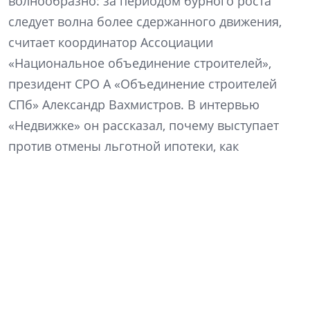
волнообразно: за периодом бурного роста
следует волна более сдержанного движения,
считает координатор Ассоциации
«Национальное объединение строителей»,
президент СРО А «Объединение строителей
СПб» Александр Вахмистров. В интервью
«Недвижке» он рассказал, почему выступает
против отмены льготной ипотеки, как
цифровые паспорта объектов могут помочь в
подготовке строителей и какие исторические
памятники Петербурга наиболее остро
нуждаются в редевелопменте.