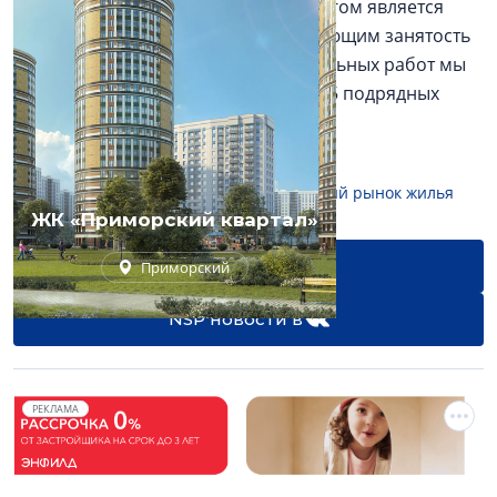
Брега. – Работа девелоперов во многом является
социальным бизнесом, обеспечивающим занятость
многих людей. Для ведения строительных работ мы
привлекаем более 2000 рабочих и 25 подрядных
организаций».
#жилищное строительство
#первичный рынок жилья
ЖК «Приморский квартал»
NSP новости в
Приморский
NSP новости в
РЕКЛАМА