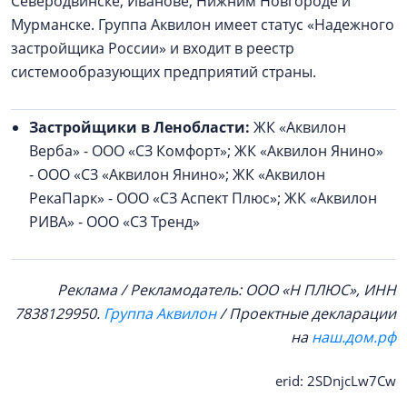
Северодвинске, Иванове, Нижним Новгороде и
Мурманске. Группа Аквилон имеет статус «Надежного
застройщика России» и входит в реестр
системообразующих предприятий страны.
Застройщики в Ленобласти:
ЖК «Аквилон
Верба» - ООО «СЗ Комфорт»; ЖК «Аквилон Янино»
- ООО «СЗ «Аквилон Янино»; ЖК «Аквилон
РекаПарк» - ООО «СЗ Аспект Плюс»; ЖК «Аквилон
РИВА» - ООО «СЗ Тренд»
Реклама / Рекламодатель: ООО «Н ПЛЮС», ИНН
7838129950.
Группа Аквилон
/ Проектные декларации
на
наш.дом.рф
erid: 2SDnjcLw7Cw