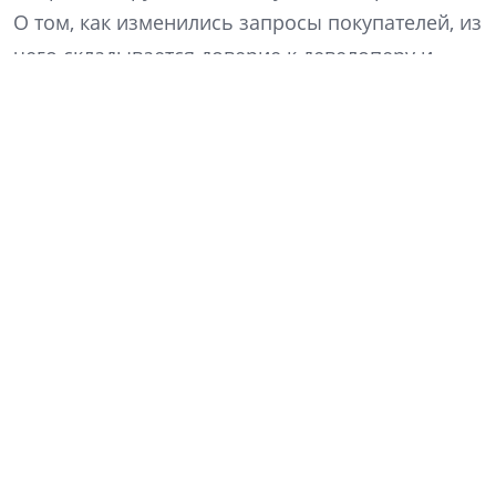
О том, как изменились запросы покупателей, из
чего складывается доверие к девелоперу и
почему компания решила расти не за счет
увеличения объемов, рассказал генеральный
директор «Ленстройтреста» Денис Заседателев.