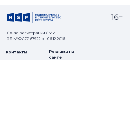
16+
Св-во регистрации СМИ:
ЭЛ №ФС77-67922 от 06.12.2016
Реклама на
Контакты
сайте
О проекте
Мероприятия
© Сетевое издание NSP.RU
Все права защищены. Любое использование
материалов допускается только с согласия редакции.
Разработано
zomg.studio