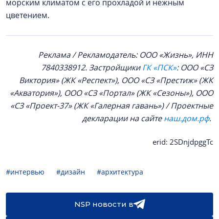
морским климатом с его прохладой и нежным
цветением.
Реклама / Рекламодатель: ООО «Жизнь», ИНН
7840338912. Застройщики
ГК «ПСК»
:
ООО «СЗ
Виктория» (ЖК «Респект»), ООО «СЗ «Престиж» (ЖК
«Акватория»), ООО «СЗ «Портал» (ЖК «Сезоны»), ООО
«СЗ «Проект-37» (ЖК «Галерная гавань»)
/ Проектные
декларации на сайте
наш.дом.рф
.
erid: 2SDnjdpggTc
#интервью
#дизайн
#архитектура
NSP новости в