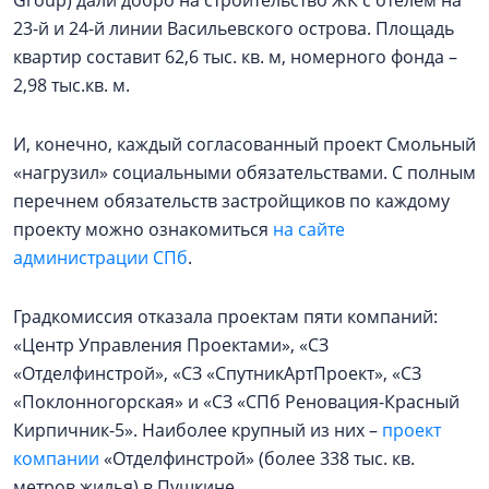
Group) дали добро на строительство ЖК с отелем на
23-й и 24-й линии Васильевского острова. Площадь
квартир составит 62,6 тыс. кв. м, номерного фонда –
2,98 тыс.кв. м.
И, конечно, каждый согласованный проект Смольный
«нагрузил» социальными обязательствами. С полным
перечнем обязательств застройщиков по каждому
проекту можно ознакомиться
на сайте
администрации СПб
.
Градкомиссия отказала проектам пяти компаний:
«Центр Управления Проектами», «СЗ
«Отделфинстрой», «СЗ «СпутникАртПроект», «СЗ
«Поклонногорская» и «СЗ «СПб Реновация-Красный
Кирпичник-5». Наиболее крупный из них –
проект
компании
«Отделфинстрой» (более 338 тыс. кв.
метров жилья) в Пушкине.