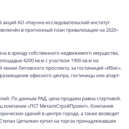
рынка? Своим мне
поделились Ольга
Екатерина Немчен
Жабин, Светлана Д
% акций АО «Научно-исследовательский институт
Константин Сторож
 включён в прогнозный план приватизации на 2020–
Какие наиболее 
специальности и
ача в аренду собственного недвижимого имущества,
в сфере девелоп
ощадью 4200 кв.м с участком 1900 кв.м на
строительства?
й линии Лиговского проспекта, за гостиницей «Ибис».
Своим мнением с 
размещение офисного центра, гостиницы или апарт-
Валентина Калини
Альшаева, Алекса
Свинолобов, Алек
Кирилл Кудинов и 
блей. По данным РАД, цена продажи равна стартовой.
ец компании «ПСГ МеталлСтройПроект». Компания
орических зданий в центре города, а также возводит
тепан Цепалкин купил на торгах принадлежавшее