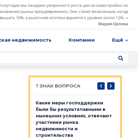
полугодии мы ожидаем умеренного роста цен на новостройки, но
ановлении рынка преждевременно. Оно станет возможным, когда
евышать 10%, а рыночная ипотека вернется к уровню около 12%...
»
Мария Орлова
ская недвижимость
Компании
Ещё
? ЗНАК ВОПРОСА
у первичкой и
Какие меры господдержки
Место об
то значит для
были бы результативными в
локации 
нынешних условиях, отвечают
пригород
участники рынка
выстрели
 первичкой и
недвижимости и
Своим мн
 значит для
строительства