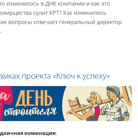
то изменилось в ДНК компании и как это
Центробанк: квар
еимущества сулит КРТ? Как изменились
2020-2026 годов п
дешевле строящих
гие вопросы отвечает генеральный директор
.
здничная номинация: