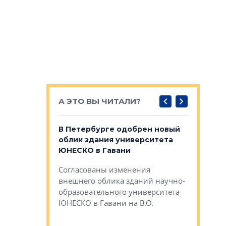
А ЭТО ВЫ ЧИТАЛИ?
о — антидот
В Петербурге одобрен новый
Собствен
панелей
облик здания университета
Императо
ЮНЕСКО в Гавани
как выжа
— антидот от
«старых 
Согласованы изменения
лей
Собственн
внешнего облика зданий научно-
Император
образовательного университета
ртиры в домах
выжать ма
ЮНЕСКО в Гавани на В.О.
 постройки на
костей»
оящихся