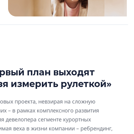
ервый план выходят
Усадьба Торосов
зя измерить рулеткой»
от эпохи фальш-
Усадьба Торосово 
новых проекта, невзирая на сложную
эпохи фальш-пане
их – в рамках комплексного развития
Центробанк: ква
для девелопера сегменте курортных
2020-2026 годов
имая веха в жизни компании – ребрендинг,
9% дешевле стр