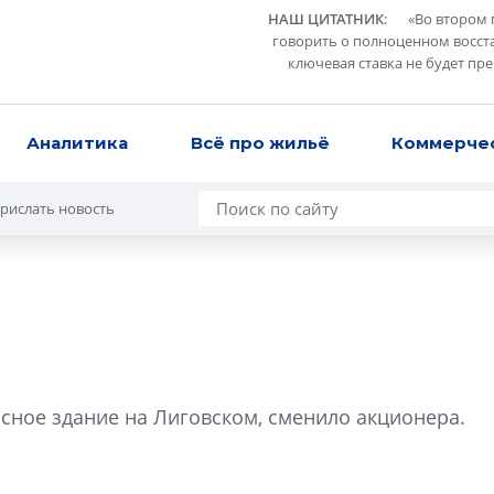
НАШ ЦИТАТНИК
:
«
Во втором 
говорить о полноценном восст
ключевая ставка не будет пр
Аналитика
Всё про жильё
Коммерче
рислать новость
Разрыв цен межд
вторичкой: что э
сное здание на Лиговском, сменило акционера.
рынка?
Разрыв цен между
вторичкой: что это