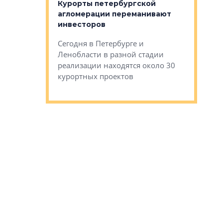
Курорты петербургской
тиры в домах
агломерации переманивают
Каким бы
остройки на 9%
инвесторов
Ропса: в
ся
обещают 
Сегодня в Петербурге и
Руины Дом
Ленобласти в разной стадии
сгоревшем
реализации находятся около 30
наследия 
курортных проектов