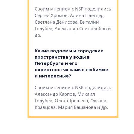
Яна Вирче
нием об этом
Своим мнением с NSP поделились
Денис Зас
 Трошева,
Сергей Хромов, Алина Плетцер,
Свинолобо
ко, Максим
Светлана Денисова, Виталий
и др.
енисова,
Голубев, Александр Свинолобов и
ев и другие
др.
Важно ли
апартам
востребованы
Какие водоемы и городские
Конститу
 компетенции
пространства у воды в
временно
мента и
Петербурге и его
Своим мн
окрестностях самые любимые
Раиль Му
NSP поделились
и интересные?
Кудинов, 
на, Анжелика
Своим мнением с NSP поделились
Карина Ш
ндр
Александр Карпов, Михаил
Дементьев
сандр Кравцов,
Голубев, Ольга Трошева, Оксана
др.
Кравцова, Мария Башанова и др.