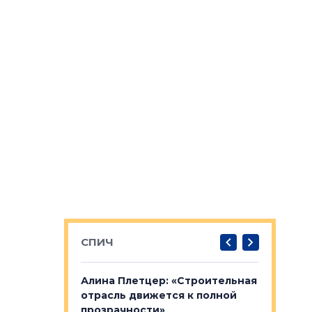
СПИЧ
: «Поводом
Алина Плетцер: «Строительная
Елена Фе
жет быть
отрасль движется к полной
блок МФК
биль»
прозрачности»
экосисте