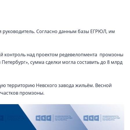
рынка? Своим мне
поделились Ольга
Екатерина Немчен
Жабин, Светлана Д
Константин Сторож
я руководитель. Согласно данным базы ЕГРЮЛ, им
Какие наиболее 
специальности и
ий контроль над проектом редевелопмента промзоны
в сфере девелоп
Петербург», сумма сделки могла составить до 8 млрд
строительства?
Своим мнением с 
Валентина Калини
ю территорию Невского завода жильём. Весной
Альшаева, Алекса
Свинолобов, Алек
участков промзоны.
Кирилл Кудинов и 