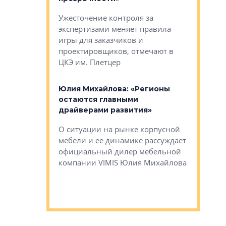
каль»: поводом
Ужесточение контроля за
Проектир
ет быть даже
экспертизами меняет правила
непрерыв
игры для заказчиков и
управлен
проектировщиков, отмечают в
поиска ко
ЦКЭ им. Плетцер
ГК «Глоба
: «Будущее за
к меняется
лей»
Юлия Михайлова: «Регионы
Алексей 
остаются главными
«Вертика
рают те
драйверами развития»
не новый
еще больше
стиничному
О ситуации на рынке корпусной
О том, по
верены в УК
мебели и ее динамике рассуждает
экспертиз
официальный дилер мебельной
преимущес
компании VIMIS Юлия Михайлова
гендирект
Алексей 