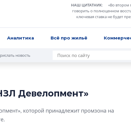
НАШ ЦИТАТНИК
:
«
Во втором 
говорить о полноценном восст
ключевая ставка не будет пр
Аналитика
Всё про жильё
Коммерче
рислать новость
«НЗЛ Девелопмент»
Разрыв цен межд
вторичкой: что э
опмент», которой принадлежит промзона на
рынка?
е.
Разрыв цен между
вторичкой: что это