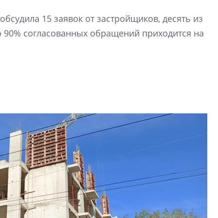
Девелопер «Верти
обсудила 15 заявок от застройщиков, десять из
перемен в ЖК мож
о 90% согласованных обращений приходится на
электромобиль
Карина Шальнова
«гибридом» — ка
рынок апарт-оте
Конкуренцию выиг
апарты, которые 
приблизятся к го
уровню сервиса, у
КЕЙПОРТ