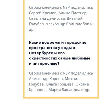
Яна Вирче
нием об этом
Своим мнением с NSP поделились
Денис Зас
 Трошева,
Сергей Хромов, Алина Плетцер,
Свинолобо
ко, Максим
Светлана Денисова, Виталий
и др.
енисова,
Голубев, Александр Свинолобов и
ев и другие
др.
Важно ли
апартам
востребованы
Какие водоемы и городские
Конститу
 компетенции
пространства у воды в
временно
мента и
Петербурге и его
Своим мн
окрестностях самые любимые
Раиль Му
NSP поделились
и интересные?
Кудинов, 
на, Анжелика
Своим мнением с NSP поделились
Карина Ш
ндр
Александр Карпов, Михаил
Дементьев
сандр Кравцов,
Голубев, Ольга Трошева, Оксана
др.
Кравцова, Мария Башанова и др.