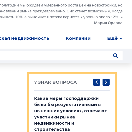
полугодии мы ожидаем умеренного роста цен на новостройки, но
ановлении рынка преждевременно. Оно станет возможным, когда
евышать 10%, а рыночная ипотека вернется к уровню около 12%...
»
Мария Орлова
ская недвижимость
Компании
Ещё
? ЗНАК ВОПРОСА
у первичкой и
Какие меры господдержки
Место об
то значит для
были бы результативными в
локации 
нынешних условиях, отвечают
пригород
участники рынка
выстрели
 первичкой и
недвижимости и
Своим мн
 значит для
строительства