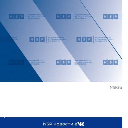
NSP.ru
NSP новости в