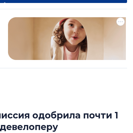
иссия одобрила почти 1
Роман Корнышев
 девелоперу
перемен в ЖК мо
даже электромо