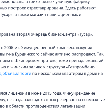
ереименована в трикотажно-чулочную фабрику
ных построек отреставрирована. Здесь работают
«Тусар», а также магазин навигационных и
ирована вторая очередь бизнес-центра «Тусар».
, в 2006-м её имущественный комплекс выкупил
ы г-на Бурдинского сейчас активно распродают. Так,
данием в Шкиперском протоке, тоже принадлежавший
нью и Финским заливом структура «Газпромбанк-
Д объявил торги
по нескольким квартирам в доме на
лся лицензии в июне 2015 года. Финучреждение
ку, не создавало адекватных резервов на возможные
во в области противодействия легализации