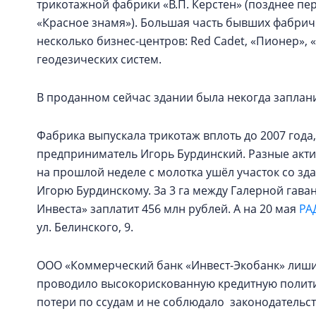
трикотажной фабрики «В.П. Керстен» (позднее п
«Красное знамя»). Большая часть бывших фабрич
несколько бизнес-центров: Red Cadet, «Пионер», 
геодезических систем.
В проданном сейчас здании была некогда заплан
Фабрика выпускала трикотаж вплоть до 2007 года
предприниматель Игорь Бурдинский. Разные актив
на прошлой неделе с молотка ушёл участок со з
Игорю Бурдинскому. За 3 га между Галерной гава
Инвеста» заплатит 456 млн рублей. А на 20 мая
РА
ул. Белинского, 9.
ООО «Коммерческий банк «Инвест-Экобанк» лиши
проводило высокорискованную кредитную полити
потери по ссудам и не соблюдало законодательст