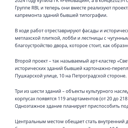
2024 году купила ГК «Реновация», а в конце2025-г
Группе RBI, и теперь они вместе реализуют проект
капремонта зданий бывшей типографии.
В ходе работ отреставрируют фасады и историчес
метлахской плиткой, лобби и лестницы с чугунн
благоустройство двора, которое стоит, как обра
Второй проект – так называемый арт-кластер «Св
исторических зданий бывшей картонажно-перепл
Пушкарской улице, 10 на Петроградской стороне.
Три из шести зданий – объекты культурного наслед
корпусах появятся 119 апартаментов (от 20 до 21
Одноэтажное здание планирует приспособить под
Центральным местом обещает стать внутренний дв