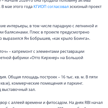
о – начале 2026-го она продала половину актива
. В мае этого года
КГИОП согласовал
эскизный проект
кие интерьеры, в том числе парадную с лепниной и
ыми балясинами. Плюс в проекте предусмотрено
зно выразился Ян Бобрышев, «как крыло Боинга».
еточ» – капремонт с элементами реставрации
етной фабрики «Отто Кирхнер» на Большой
ия. Общая площадь построек – 16 тыс. кв. м. В пяти
8 кв.м), коммерческие помещения и паркинг.
 выставочный зал.
ор с аллеей времени и фитосадом. На днях RBI начал