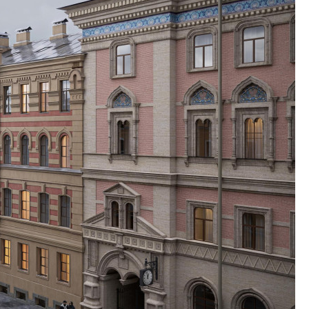
в сфере девелоп
строительства?
Своим мнением с 
Валентина Калини
Альшаева, Алекса
Свинолобов, Алек
Кирилл Кудинов и 