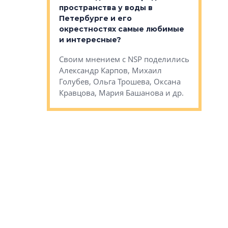
пространства у воды в
временно
мента и
Петербурге и его
Своим мн
окрестностях самые любимые
Раиль Му
NSP поделились
и интересные?
Кудинов, 
на, Анжелика
Своим мнением с NSP поделились
Карина Ш
ндр
Александр Карпов, Михаил
Дементьев
сандр Кравцов,
Голубев, Ольга Трошева, Оксана
др.
Кравцова, Мария Башанова и др.