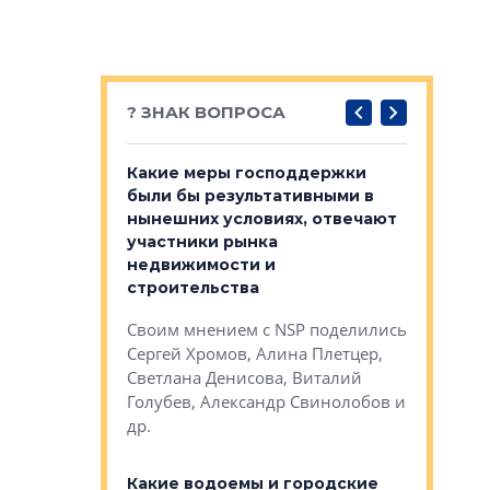
? ЗНАК ВОПРОСА
у первичкой и
Какие меры господдержки
Место об
то значит для
были бы результативными в
локации 
нынешних условиях, отвечают
пригород
участники рынка
выстрели
 первичкой и
недвижимости и
Своим мн
 значит для
строительства
Яна Вирче
нием об этом
Своим мнением с NSP поделились
Денис Зас
 Трошева,
Сергей Хромов, Алина Плетцер,
Свинолобо
ко, Максим
Светлана Денисова, Виталий
и др.
енисова,
Голубев, Александр Свинолобов и
ев и другие
др.
Важно ли
апартам
востребованы
Какие водоемы и городские
Конститу
 компетенции