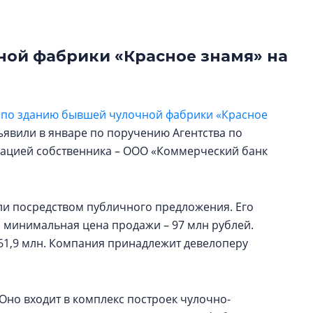
электромобиль
Карина Шальнова
ной фабрики «Красное знамя» на
«гибридом» — ка
рынок апарт-оте
Конкуренцию выиг
 по зданию бывшей чулочной фабрики «Красное
апарты, которые 
приблизятся к го
бъявили в январе по поручению Агентства по
уровню сервиса, у
дацией собственника – ООО «Коммерческий банк
КЕЙПОРТ
ли посредством публичного предложения. Его
й, минимальная цена продажи – 97 млн рублей.
161,9 млн. Компания принадлежит девелоперу
 Оно входит в комплекс построек чулочно-