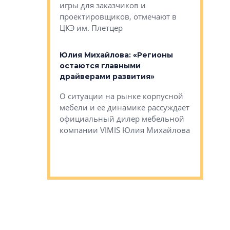
игры для заказчиков и
управлен
проектировщиков, отмечают в
поиска ко
ЦКЭ им. Плетцер
ГК «Глоба
: «Будущее за
к меняется
лей»
Юлия Михайлова: «Регионы
Алексей 
остаются главными
«Вертика
рают те
драйверами развития»
не новый
еще больше
стиничному
О ситуации на рынке корпусной
О том, по
верены в УК
мебели и ее динамике рассуждает
экспертиз
официальный дилер мебельной
преимущес
компании VIMIS Юлия Михайлова
гендирект
Алексей 