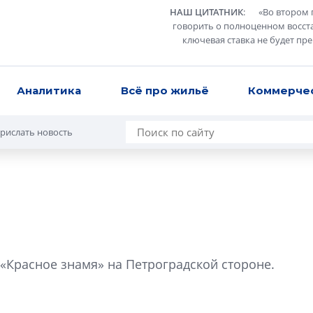
НАШ ЦИТАТНИК
:
«
Во втором 
говорить о полноценном восст
ключевая ставка не будет пр
Аналитика
Всё про жильё
Коммерче
рислать новость
Роман Корнышев
перемен в ЖК мо
Красное знамя» на Петроградской стороне.
даже электромо
Девелопер «Верти
перемен в ЖК мож