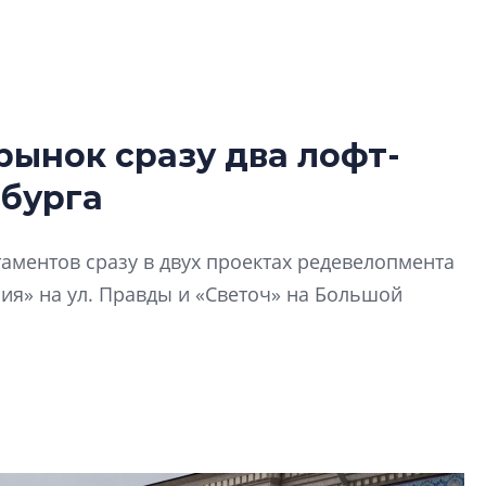
рынок сразу два лофт-
Разрыв цен межд
рбурга
вторичкой: что э
рынка?
Разрыв цен между
аментов сразу в двух проектах редевелопмента
вторичкой: что это
ия» на ул. Правды и «Светоч» на Большой
рынка? Своим мне
поделились Ольга
Екатерина Немчен
Жабин, Светлана Д
Константин Сторож
Какие наиболее 
специальности и