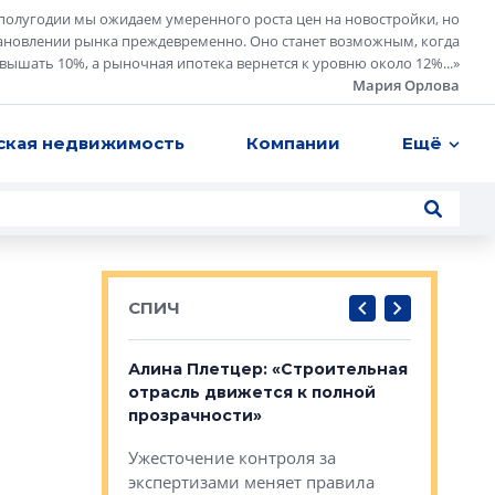
полугодии мы ожидаем умеренного роста цен на новостройки, но
ановлении рынка преждевременно. Оно станет возможным, когда
евышать 10%, а рыночная ипотека вернется к уровню около 12%...
»
Мария Орлова
ская недвижимость
Компании
Ещё
СПИЧ
: «Поводом
Алина Плетцер: «Строительная
Елена Фе
жет быть
отрасль движется к полной
блок МФК
биль»
прозрачности»
экосисте
каль»: поводом
Ужесточение контроля за
Проектир
ет быть даже
экспертизами меняет правила
непрерыв