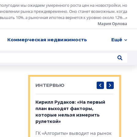
полугодии мы ожидаем умеренного роста цен на новостройки, но
ановлении рынка преждевременно. Оно станет возможным, когда
евышать 10%, а рыночная ипотека вернется к уровню около 12%...
»
Мария Орлова
Коммерческая недвижимость
Ещё
ИНТЕРВЬЮ
в: «Хороший
Кирилл Рудаков: «На первый
Александ
тся в
план выходят факторы,
«Строите
оте»
которые нельзя измерить
основ»
рулеткой»
овременного
Строитель
ГК «Алгоритм» выводит на рынок
тетика,
волнообра