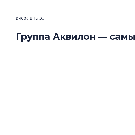
Вчера в 19:30
Группа Аквилон — сам
клиентоориентирован
Ленинградской области
Группа Аквилон стала одним из победителе
Ленинградской области — 2026» в номинац
застройщик».