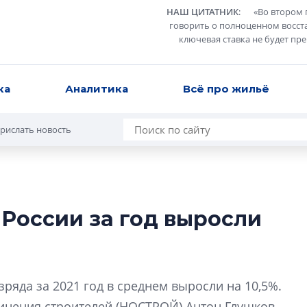
НАШ ЦИТАТНИК
:
«
Во втором 
говорить о полноценном восст
ключевая ставка не будет пр
ка
Аналитика
Всё про жильё
рислать новость
 России за год выросли
Сергей Софроно
дизайн проявляе
визуальной чист
Что важнее для с
ряда за 2021 год в среднем выросли на 10,5%.
жилого проекта: эс
инения строителей (НОСТРОЙ) Антон Глушков.