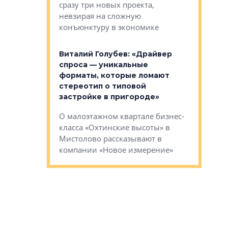
сразу три новых проекта,
ь или
следует с
невзирая на сложную
а, размышляют
Александ
конъюнктуру в экономике
Евгений 
Виталий Голубев: «Драйвер
это не пр
лобов: «Мы
спроса — уникальные
понятные
 Bonava, но мы
форматы, которые ломают
я»
Каким бу
стереотип о типовой
ого пояса»,
Леноблас
застройке в пригороде»
рпоративной
рассказыв
О малоэтажном квартале бизнес-
вает
региона Е
класса «Охтинские высоты» в
I Александр
Мистолово рассказывают в
компании «Новое измерение»