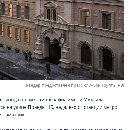
Рендер предоставлен пресс-службой Группы RBI
 Синода (он же – типография имени Михаила
ся на улице Правды, 15, недалеко от станции метро
й памятник.