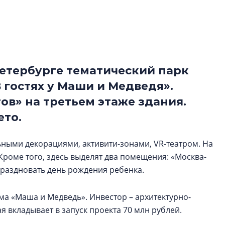
электромобиль
Карина Шальнова
«гибридом» — ка
рынок апарт-оте
Петербурге тематический парк
Конкуренцию выиг
апарты, которые 
 гостях у Маши и Медведя».
приблизятся к го
ов» на третьем этаже здания.
уровню сервиса, у
ето.
КЕЙПОРТ
ными декорациями, активити-зонами, VR-театром. На
Кроме того, здесь выделят два помещения: «Москва-
тпраздновать день рождения ребенка.
ма «Маша и Медведь». Инвестор – архитектурно-
я вкладывает в запуск проекта 70 млн рублей.