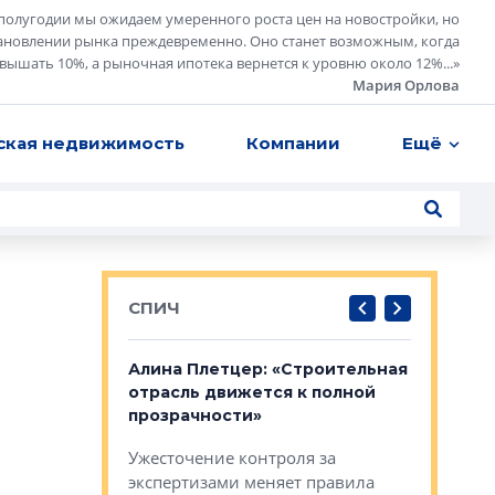
полугодии мы ожидаем умеренного роста цен на новостройки, но
ановлении рынка преждевременно. Оно станет возможным, когда
евышать 10%, а рыночная ипотека вернется к уровню около 12%...
»
Мария Орлова
ская недвижимость
Компании
Ещё
СПИЧ
: «Поводом
Алина Плетцер: «Строительная
Елена Фе
жет быть
отрасль движется к полной
блок МФК
биль»
прозрачности»
экосисте
каль»: поводом
Ужесточение контроля за
Проектир
ет быть даже
экспертизами меняет правила
непрерыв