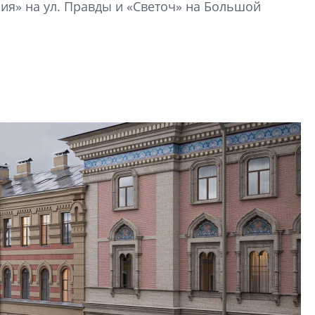
ия» на ул. Правды и «Светоч» на Большой
функциональност
экономика проект
в ГК «ПСК»
Александр Свино
используем опыт
– другая компани
О потенциале «сер
технологиях и ко
культуре рассказы
гендиректор STAVN
Свинолобов