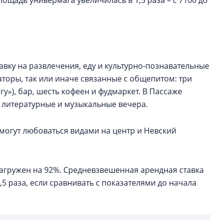
ощадь универмага увеличилась в 1,5 раза – с 7100 до
авку на развлечения, еду и культурно-познавательные
оры, так или иначе связанные с общепитом: три
y»), бар, шесть кофеен и фудмаркет. В Пассаже
 литературные и музыкальные вечера.
смогут любоваться видами на центр и Невский
загружен на 92%. Средневзвешенная арендная ставка
,5 раза, если сравнивать с показателями до начала