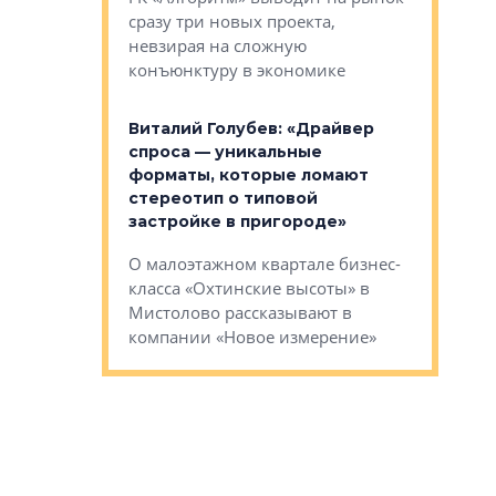
сразу три новых проекта,
ь или
следует с
невзирая на сложную
а, размышляют
Александ
конъюнктуру в экономике
Евгений 
Виталий Голубев: «Драйвер
это не пр
лобов: «Мы
спроса — уникальные
понятные
 Bonava, но мы
форматы, которые ломают
я»
Каким бу
стереотип о типовой
ого пояса»,
Леноблас
застройке в пригороде»
рпоративной
рассказыв
О малоэтажном квартале бизнес-
вает
региона Е
класса «Охтинские высоты» в
I Александр
Мистолово рассказывают в
компании «Новое измерение»