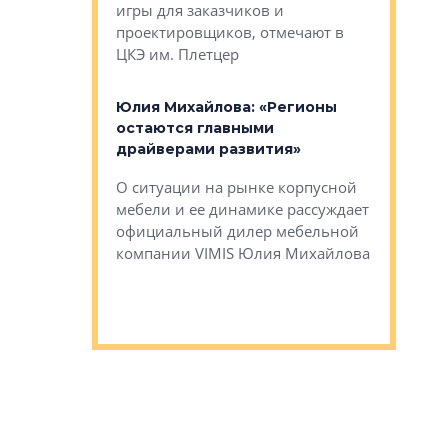
игры для заказчиков и
управлен
проектировщиков, отмечают в
поиска ко
ЦКЭ им. Плетцер
ГК «Глоба
: «Будущее за
к меняется
лей»
Юлия Михайлова: «Регионы
Алексей 
остаются главными
«Вертика
рают те
драйверами развития»
не новый
еще больше
стиничному
О ситуации на рынке корпусной
О том, по
верены в УК
мебели и ее динамике рассуждает
экспертиз
официальный дилер мебельной
преимущес
компании VIMIS Юлия Михайлова
гендирект
Алексей 