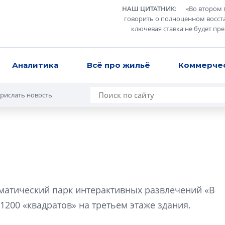
НАШ ЦИТАТНИК
:
«
Во втором 
говорить о полноценном восст
ключевая ставка не будет пр
Аналитика
Всё про жильё
Коммерче
рислать новость
Роман Корнышев
перемен в ЖК мо
ематический парк интерактивных развлечений «В
даже электромо
1200 «квадратов» на третьем этаже здания.
Девелопер «Верти
перемен в ЖК мож