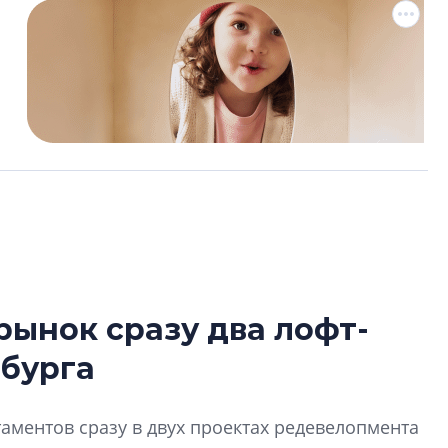
рынок сразу два лофт-
Сергей Софроно
рбурга
дизайн проявляе
визуальной чист
Что важнее для с
аментов сразу в двух проектах редевелопмента
жилого проекта: эс