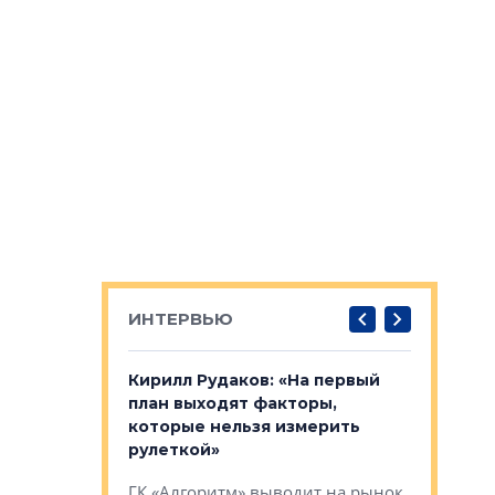
ИНТЕРВЬЮ
в: «Хороший
Кирилл Рудаков: «На первый
Александ
тся в
план выходят факторы,
«Строите
оте»
которые нельзя измерить
основ»
рулеткой»
овременного
Строитель
ГК «Алгоритм» выводит на рынок
тетика,
волнообра