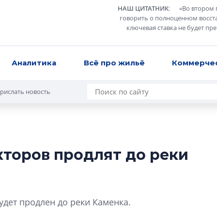
НАШ ЦИТАТНИК
:
«
Во втором 
говорить о полноценном восст
ключевая ставка не будет пр
Аналитика
Всё про жильё
Коммерче
рислать новость
торов продлят до реки
Разрыв цен межд
вторичкой: что э
рынка?
Разрыв цен между
удет продлен до реки Каменка.
вторичкой: что это