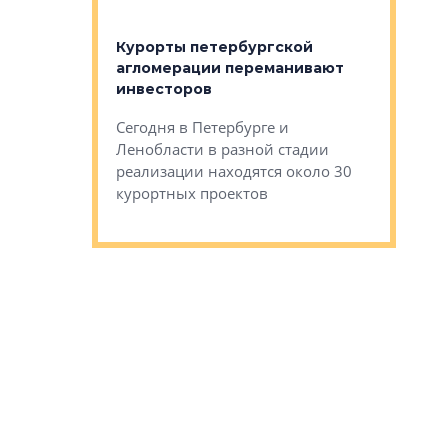
 постройки на
костей»
оящихся
Курорты петербургской
тиры в домах
агломерации переманивают
Каким бы
остройки на 9%
инвесторов
Ропса: в
ся
обещают 
Сегодня в Петербурге и
Руины Дом
Ленобласти в разной стадии
сгоревшем
реализации находятся около 30
наследия 
курортных проектов