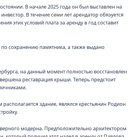
остоянии. В начале 2025 года он был выставлен на
 инвестор. В течение семи лет арендатор обязуется
ния этих условий плата за аренду в год составит
 по сохранению памятника, а также выдано
ербурга, на данный момент полностью восстановлен
авершена реставрация крыши. Теперь предстоит
аличниками.
 располагается здание, являлся крестьянин Родион
стройку.
 северного модерна. Предположительно архитектором
, который получил этот надел в аренду от Павлова.