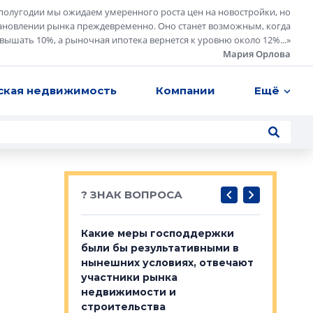
полугодии мы ожидаем умеренного роста цен на новостройки, но
ановлении рынка преждевременно. Оно станет возможным, когда
евышать 10%, а рыночная ипотека вернется к уровню около 12%...
»
Мария Орлова
ская недвижимость
Компании
Ещё
? ЗНАК ВОПРОСА
у первичкой и
Какие меры господдержки
Место об
то значит для
были бы результативными в
локации 
нынешних условиях, отвечают
пригород
участники рынка
выстрели
 первичкой и
недвижимости и
Своим мн
 значит для
строительства