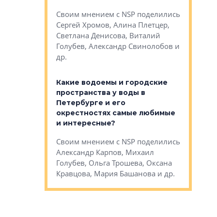
Яна Вирче
нием об этом
Своим мнением с NSP поделились
Денис Зас
 Трошева,
Сергей Хромов, Алина Плетцер,
Свинолобо
ко, Максим
Светлана Денисова, Виталий
и др.
енисова,
Голубев, Александр Свинолобов и
ев и другие
др.
Важно ли
апартам
востребованы
Какие водоемы и городские
Конститу
 компетенции
пространства у воды в
временно
мента и
Петербурге и его
Своим мн
окрестностях самые любимые
Раиль Му
NSP поделились
и интересные?
Кудинов, 
на, Анжелика
Своим мнением с NSP поделились
Карина Ш
ндр
Александр Карпов, Михаил
Дементьев
сандр Кравцов,
Голубев, Ольга Трошева, Оксана
др.
Кравцова, Мария Башанова и др.