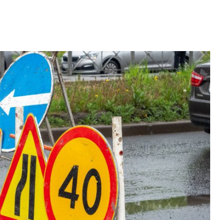
рынка? Своим мне
поделились Ольга
Екатерина Немчен
Жабин, Светлана Д
Константин Сторож
Какие наиболее 
специальности и
в сфере девелоп
строительства?
Своим мнением с 
Валентина Калини
Альшаева, Алекса
Свинолобов, Алек
Кирилл Кудинов и 