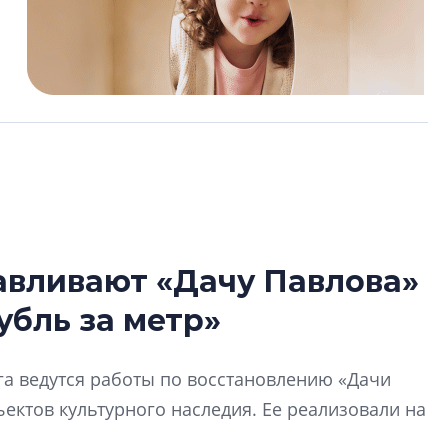
авливают «Дачу Павлова»
Усадьба Торосов
убль за метр»
от эпохи фальш-
Усадьба Торосово 
га ведутся работы по восстановлению «Дачи
эпохи фальш-пане
ектов культурного наследия. Ее реализовали на
Центробанк: ква