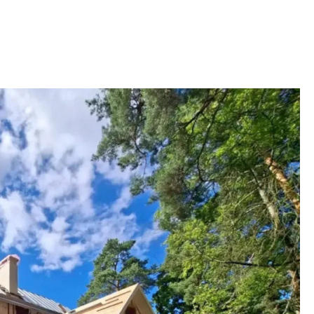
2020-2026 годов
9% дешевле стр
Центробанк: квар
2020-2026 годов п
дешевле строящих