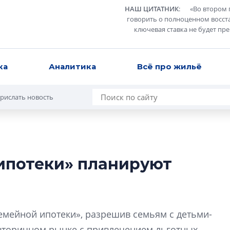
НАШ ЦИТАТНИК
:
«
Во втором 
говорить о полноценном восст
ключевая ставка не будет пр
ка
Аналитика
Всё про жильё
рислать новость
ипотеки» планируют
Разрыв цен межд
вторичкой: что э
рынка?
Разрыв цен между
мейной ипотеки», разрешив семьям с детьми-
вторичкой: что это
вторичном рынке с привлечением льготных