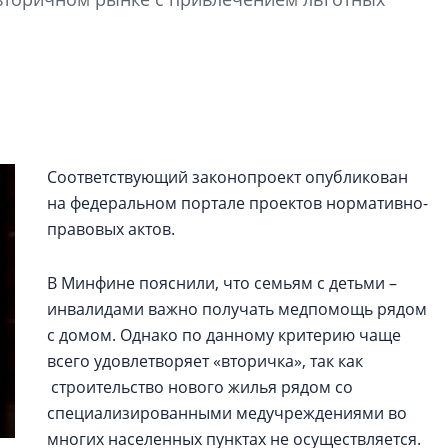
рынка? Своим мне
поделились Ольга
Екатерина Немчен
Жабин, Светлана Д
Константин Сторож
Какие наиболее 
специальности и
Соответствующий законопроект опубликован
в сфере девелоп
на федеральном портале проектов нормативно-
строительства?
правовых актов.
Своим мнением с 
Валентина Калини
В Минфине пояснили, что семьям с детьми –
Альшаева, Алекса
инвалидами важно получать медпомощь рядом
Свинолобов, Алек
с домом. Однако по данному критерию чаще
Кирилл Кудинов и 
всего удовлетворяет «вторичка», так как
строительство нового жилья рядом со
специализированными медучреждениями во
многих населенных пунктах не осуществляется.