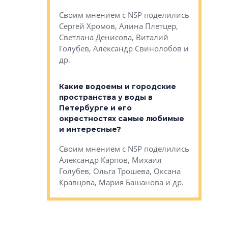
Яна Вирче
нием об этом
Своим мнением с NSP поделились
Денис Зас
 Трошева,
Сергей Хромов, Алина Плетцер,
Свинолобо
ко, Максим
Светлана Денисова, Виталий
и др.
енисова,
Голубев, Александр Свинолобов и
ев и другие
др.
Важно ли
апартам
востребованы
Какие водоемы и городские
Конститу
 компетенции
пространства у воды в
временно
мента и
Петербурге и его
Своим мн
окрестностях самые любимые
Раиль Му
NSP поделились
и интересные?
Кудинов, 
на, Анжелика
Своим мнением с NSP поделились
Карина Ш
ндр
Александр Карпов, Михаил
Дементьев
сандр Кравцов,
Голубев, Ольга Трошева, Оксана
др.
Кравцова, Мария Башанова и др.