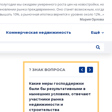
полугодии мы ожидаем умеренного роста цен на новостройки, но
ановлении рынка преждевременно. Оно станет возможным, когда
евышать 10%, а рыночная ипотека вернется к уровню около 12%...
»
Мария Орлова
Коммерческая недвижимость
Ещё
? ЗНАК ВОПРОСА
у первичкой и
Какие меры господдержки
Место об
то значит для
были бы результативными в
локации 
нынешних условиях, отвечают
пригород
участники рынка
выстрели
 первичкой и
недвижимости и
Своим мн
 значит для
строительства