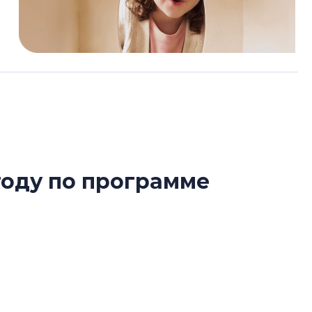
году по программе
Татьяна Бровкина
монотонной спал
деконструктиви
стать спасением
сти программы «Карта Друга» для участников
О границах новато
Петербурга, буду
районов и инжен
рассказали в ГК «