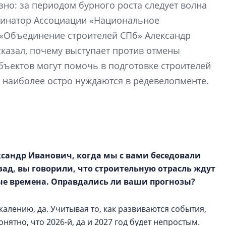
но: за периодом бурного роста следует волна
эпохи фальш-пане
динатор Ассоциации «Национальное
Центробанк: ква
 «Объединение строителей СПб» Александр
2020-2026 годов
казал, почему выступает против отмены
9% дешевле стр
бъектов могут помочь в подготовке строителей
Центробанк: квар
 наиболее остро нуждаются в редевелопменте.
2020-2026 годов п
дешевле строящих
сандр Иванович, когда мы с вами беседовали
зад, вы говорили, что строительную отрасль ждут
ые времена. Оправдались ли ваши прогнозы?
жалению, да. Учитывая то, как развиваются события,
нятно, что 2026-й, да и 2027 год будет непростым.