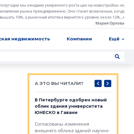
полугодии мы ожидаем умеренного роста цен на новостройки, но
ановлении рынка преждевременно. Оно станет возможным, когда
евышать 10%, а рыночная ипотека вернется к уровню около 12%...
»
Мария Орлова
ская недвижимость
Компании
Ещё
А ЭТО ВЫ ЧИТАЛИ?
о — антидот
В Петербурге одобрен новый
Собствен
панелей
облик здания университета
Императо
ЮНЕСКО в Гавани
как выжа
— антидот от
«старых 
Согласованы изменения
лей
Собственн
внешнего облика зданий научно-