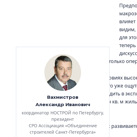
Предпо
макроэ
влияет
видим,
для эт
теперь
дискус
методах снижения инфляции, и это не только опе
Как бы то ни было, кредитование в условиях высо
бизнеса, и для покупателей жилья. И это уже ощу
проектов сокращаются, а значит, и вводить в эк
Вахмистров
Петербурге сдать в эксплуатацию 3 млн кв. м жиль
Александр Иванович
сможем.
координатор НОСТРОЙ по Петербургу,
президент
Но я не вижу в этом катастрофы. Рынок развивае
СРО Ассоциация «Объединение
строителей Санкт-Петербурга»
будущем они вырастут.