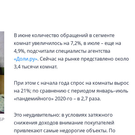
Центробанк: ква
2020-2026 годов
9% дешевле стр
Центробанк: квар
В июне количество обращений в сегменте
2020-2026 годов п
комнат увеличилось на 7,2%, в июле – еще на
дешевле строящих
4,9%, подсчитали специалисты агентства
«Доли.ру»
. Сейчас на рынке представлено около
3,4 тысячи комнат.
При этом с начала года спрос на комнаты вырос
на 21%; по сравнению с периодом январь–июль
«пандемийного» 2020-го – в 2,7 раза.
Это неудивительно: в условиях затяжного
SP
снижения доходов внимание покупателей
привлекают самые недорогие объекты. По