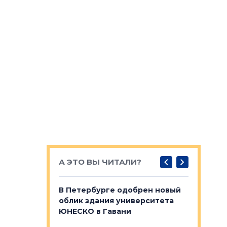
А ЭТО ВЫ ЧИТАЛИ?
о — антидот
В Петербурге одобрен новый
Собствен
панелей
облик здания университета
Императо
ЮНЕСКО в Гавани
как выжа
— антидот от
«старых 