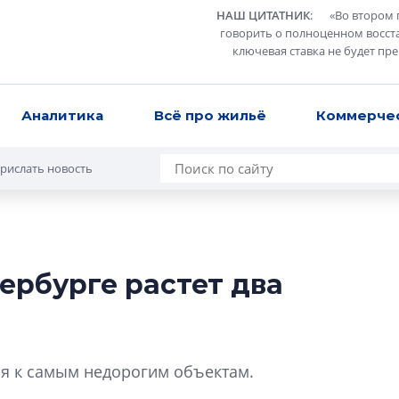
НАШ ЦИТАТНИК
:
«
Во втором 
говорить о полноценном восст
ключевая ставка не будет пр
Аналитика
Всё про жильё
Коммерче
рислать новость
ербурге растет два
Усадьба Торосов
от эпохи фальш-
Усадьба Торосово 
ся к самым недорогим объектам.
эпохи фальш-пане