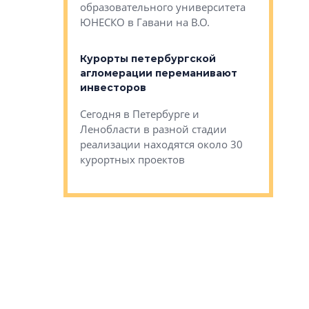
Император
образовательного университета
ртиры в домах
выжать ма
ЮНЕСКО в Гавани на В.О.
 постройки на
костей»
оящихся
Курорты петербургской
тиры в домах
агломерации переманивают
Каким бы
остройки на 9%
инвесторов
Ропса: в
ся
обещают 
Сегодня в Петербурге и
Руины Дом
Ленобласти в разной стадии
сгоревшем
реализации находятся около 30
наследия 
курортных проектов