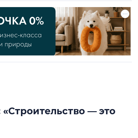
 «Строительство — это
Усадьба Торосов
от эпохи фальш-
Усадьба Торосово 