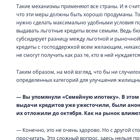
Такие механизмы применяют все страны. И я счита
что эти меры должны быть хорошо продуманы. То
нужно сделать максимально удобными условия пок
выдавать льготные кредиты всем семьям. Ведь б
субсидирует разницу между льготной и рыночной 
кредиты с господдержкой всем желающим, никаког
не смогут получить как раз те, кто в ней нуждаетс
Таким образом, на мой взгляд, что бы ни случил
определенных категорий для улучшения жилищны
— Вы упомянули «Семейную ипотеку». В этом г
выдачи кредитов уже ужесточили, были анонс
их отложили до октября. Как на рынок влияю
— Конечно, это не очень здорово. Но с другой ст
просчитать. Это сложный вопрос, здесь нельзя пр