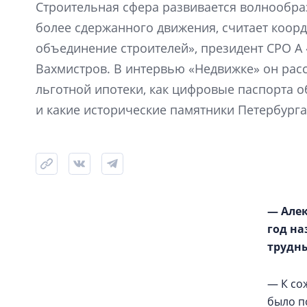
Строительная сфера развивается волнообраз
более сдержанного движения, считает коор
объединение строителей», президент СРО А
Вахмистров. В интервью «Недвижке» он расс
льготной ипотеки, как цифровые паспорта о
и какие исторические памятники Петербурга
— Алек
год на
трудн
— К со
было по