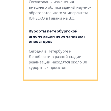
Согласованы изменения
лей
Собственн
внешнего облика зданий научно-
Император
образовательного университета
ртиры в домах
выжать ма
ЮНЕСКО в Гавани на В.О.
 постройки на
костей»
оящихся
Курорты петербургской
тиры в домах
агломерации переманивают
Каким бы
остройки на 9%
инвесторов
Ропса: в
ся
обещают 
Сегодня в Петербурге и
Руины Дом
Ленобласти в разной стадии
сгоревшем
реализации находятся около 30
наследия 
курортных проектов