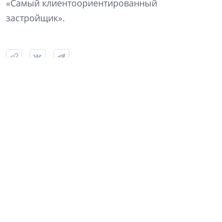
«Самый клиентоориентированный
застройщик».
Строительство ЖК «Аквилон Верба» в Янино, июль 2026 года. Фото: