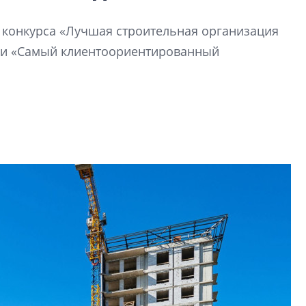
Разрыв цен между
вторичкой: что это
й конкурса «Лучшая строительная организация
рынка? Своим мне
поделились Ольга
ии «Самый клиентоориентированный
Екатерина Немчен
Жабин, Светлана Д
Константин Сторож
Какие наиболее 
специальности и
в сфере девелоп
строительства?
Своим мнением с 
Валентина Калини
Альшаева, Алекса
Свинолобов, Алек
Кирилл Кудинов и 