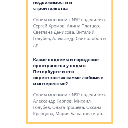
 первичкой и
недвижимости и
Своим мн
 значит для
строительства
Яна Вирче
нием об этом
Своим мнением с NSP поделились
Денис Зас
 Трошева,
Сергей Хромов, Алина Плетцер,
Свинолобо
ко, Максим
Светлана Денисова, Виталий
и др.
енисова,
Голубев, Александр Свинолобов и
ев и другие
др.
Важно ли
апартам
востребованы
Какие водоемы и городские
Конститу
 компетенции
пространства у воды в
временно
мента и
Петербурге и его
Своим мн
окрестностях самые любимые
Раиль Му
NSP поделились
и интересные?
Кудинов, 
на, Анжелика
Своим мнением с NSP поделились
Карина Ш
ндр
Александр Карпов, Михаил
Дементьев
сандр Кравцов,
Голубев, Ольга Трошева, Оксана
др.
Кравцова, Мария Башанова и др.