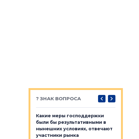
? ЗНАК ВОПРОСА
у первичкой и
Какие меры господдержки
Место об
то значит для
были бы результативными в
локации 
нынешних условиях, отвечают
пригород
участники рынка
выстрели