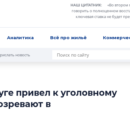
НАШ ЦИТАТНИК
:
«
Во втором 
говорить о полноценном восст
ключевая ставка не будет пр
Аналитика
Всё про жильё
Коммерче
рислать новость
уге привел к уголовному
Разрыв цен межд
озревают в
вторичкой: что э
рынка?
Разрыв цен между
вторичкой: что это