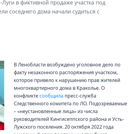
-Луги в фиктивной продаже участка под
рынка? Своим мне
поделились Ольга
ли соседнего дома начали судиться с
Екатерина Немчен
Жабин, Светлана Д
Константин Сторож
Какие наиболее 
специальности и
в сфере девелоп
В Ленобласти возбуждено уголовное дело по
строительства?
факту незаконного распоряжения участком,
Своим мнением с 
которое привело к нарушению прав жителей
Валентина Калини
многоквартирного дома в Краколье. О
Альшаева, Алекса
Свинолобов, Алек
конфликте
сообщила
пресс-служба
Кирилл Кудинов и 
Следственного комитета по ЛО. Подозреваемые
– «неустановленные лица» из числа
руководителей Кингисеппского района и Усть-
Лужского поселения. 20 октября 2022 года