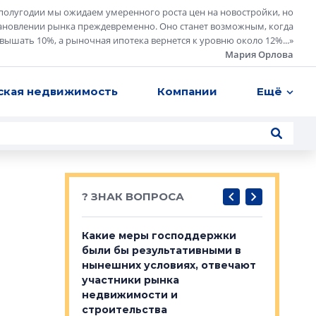
полугодии мы ожидаем умеренного роста цен на новостройки, но
ановлении рынка преждевременно. Оно станет возможным, когда
евышать 10%, а рыночная ипотека вернется к уровню около 12%...
»
Мария Орлова
ская недвижимость
Компании
Ещё
? ЗНАК ВОПРОСА
у первичкой и
Какие меры господдержки
Место об
то значит для
были бы результативными в
локации 
нынешних условиях, отвечают
пригород
участники рынка
выстрели
 первичкой и
недвижимости и
Своим мн
 значит для
строительства