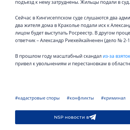
подъезд к нему затруднены. Жильцы подали в суд.
Сейчас в Кингисеппском суде слушаются два админ
два жителя дома в Краколье подали иск к Алекса
лицом будет выступать Росреестр. В другом проц
ответчик – Александр Риехейкайненен (дело № 2-1
В прошлом году масштабный скандал
из-за взято
привел к увольнениям и перестановкам в област
#кадастровые споры
#конфликты
#криминал
NSP новости в