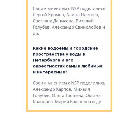
Яна Вирче
нием об этом
Своим мнением с NSP поделились
Денис Зас
 Трошева,
Сергей Хромов, Алина Плетцер,
Свинолобо
ко, Максим
Светлана Денисова, Виталий
и др.
енисова,
Голубев, Александр Свинолобов и
ев и другие
др.
Важно ли
апартам
востребованы
Какие водоемы и городские
Конститу
 компетенции
пространства у воды в
временно
мента и
Петербурге и его
Своим мн
окрестностях самые любимые
Раиль Му
NSP поделились
и интересные?
Кудинов, 
на, Анжелика
Своим мнением с NSP поделились
Карина Ш
ндр
Александр Карпов, Михаил
Дементьев
сандр Кравцов,
Голубев, Ольга Трошева, Оксана
др.
Кравцова, Мария Башанова и др.