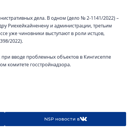
истративных дела. В одном (дело № 2-1141/2022) –
ндру Риехейкайненену и администрации, третьим
ессе уже чиновники выступают в роли истцов,
398/2022).
к
при вводе проблемных объектов в Кингисеппе
ном комитете госстройнадзора.
NSP новости в