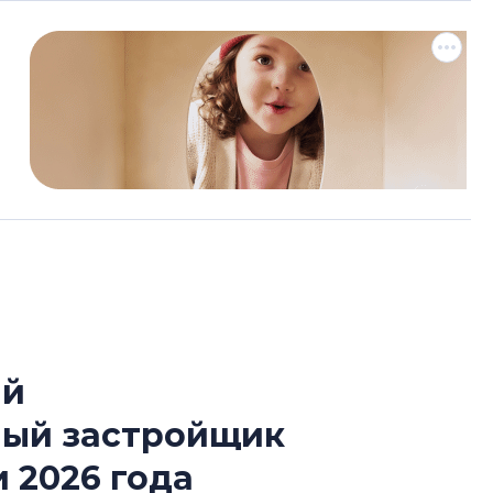
ый
Разрыв цен межд
ный застройщик
вторичкой: что э
рынка?
 2026 года