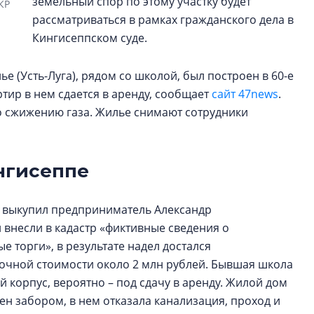
земельный спор по этому участку будет
КР
рассматриваться в рамках гражданского дела в
Кингисеппском суде.
е (Усть-Луга), рядом со школой, был построен в 60-е
тир в нем сдается в аренду, сообщает
сайт 47news
.
по сжижению газа. Жилье снимают сотрудники
ингисеппе
к выкупил предприниматель Александр
 внесли в кадастр «фиктивные сведения о
е торги», в результате надел достался
очной стоимости около 2 млн рублей. Бывшая школа
 корпус, вероятно – под сдачу в аренду. Жилой дом
сен забором, в нем отказала канализация, проход и