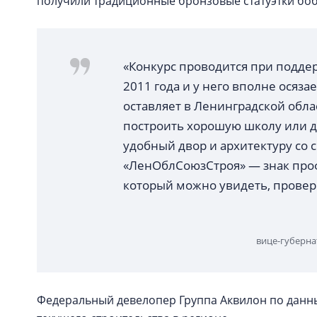
получили традиционные бронзовые статуэтки бо
«Конкурс проводится при подде
2011 года и у него вполне осяз
оставляет в Ленинградской облас
построить хорошую школу или де
удобный двор и архитектуру со
«ЛенОблСоюзСтроя» — знак проф
который можно увидеть, провер
вице-губерна
Федеральный девелопер Группа Аквилон по данным