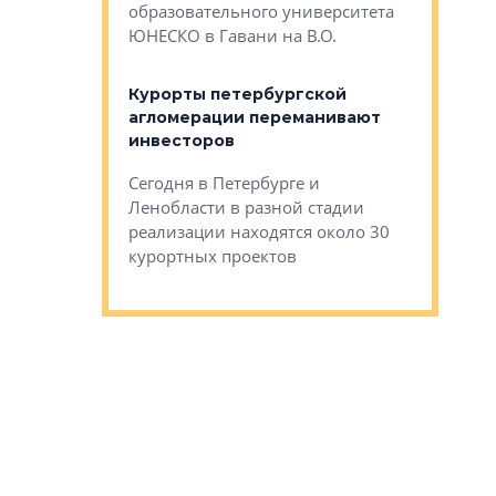
Император
образовательного университета
ртиры в домах
выжать ма
ЮНЕСКО в Гавани на В.О.
 постройки на
костей»
оящихся
Курорты петербургской
тиры в домах
агломерации переманивают
Каким бы
остройки на 9%
инвесторов
Ропса: в
ся
обещают 
Сегодня в Петербурге и
Руины Дом
Ленобласти в разной стадии
сгоревшем
реализации находятся около 30
наследия 
курортных проектов