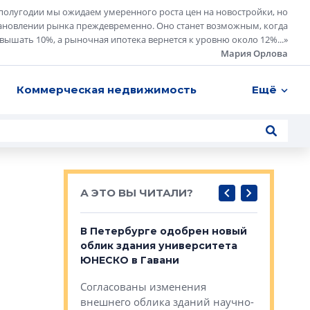
полугодии мы ожидаем умеренного роста цен на новостройки, но
ановлении рынка преждевременно. Оно станет возможным, когда
евышать 10%, а рыночная ипотека вернется к уровню около 12%...
»
Мария Орлова
Коммерческая недвижимость
Ещё
А ЭТО ВЫ ЧИТАЛИ?
о — антидот
В Петербурге одобрен новый
Собствен
панелей
облик здания университета
Императо
ЮНЕСКО в Гавани
как выжа
— антидот от
«старых 
Согласованы изменения
лей
Собственн
внешнего облика зданий научно-