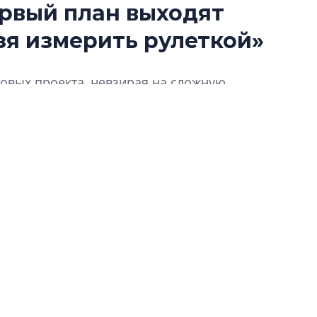
ервый план выходят
Разрыв цен межд
зя измерить рулеткой»
вторичкой: что э
рынка?
Разрыв цен между
новых проекта, невзирая на сложную
вторичкой: что это
их – в рамках комплексного развития
рынка? Своим мне
для девелопера сегменте курортных
поделились Ольга
Екатерина Немчен
имая веха в жизни компании – ребрендинг,
Жабин, Светлана Д
то изменилось в ДНК компании и как это
Константин Сторож
еимущества сулит КРТ? Как изменились
гие вопросы отвечает генеральный директор
Какие наиболее 
специальности и
.
в сфере девелоп
строительства?
Своим мнением с 
Валентина Калини
Альшаева, Алекса