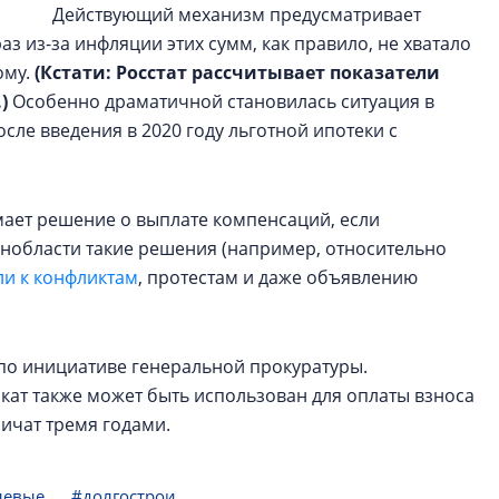
Действующий механизм предусматривает
з из-за инфляции этих сумм, как правило, не хватало
ому.
(Кстати: Росстат рассчитывает показатели
)
Особенно драматичной становилась ситуация в
сле введения в 2020 году льготной ипотеки с
ает решение о выплате компенсаций, если
енобласти такие решения (например, относительно
и к конфликтам
, протестам и даже объявлению
 по инициативе генеральной прокуратуры.
ат также может быть использован для оплаты взноса
ничат тремя годами.
левые
#долгострои