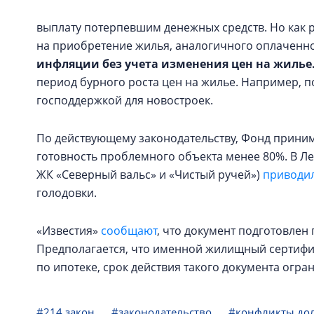
выплату потерпевшим денежных средств. Но как ра
на приобретение жилья, аналогичного оплаченн
инфляции без учета изменения цен на жилье.
период бурного роста цен на жилье. Например, по
господдержкой для новостроек.
По действующему законодательству, Фонд приним
готовность проблемного объекта менее 80%. В Л
ЖК «Северный вальс» и «Чистый ручей»)
приводил
голодовки.
«Известия»
сообщают
, что документ подготовлен
Предполагается, что именной жилищный сертифик
по ипотеке, срок действия такого документа огра
#214 закон
#законодательство
#конфликты до