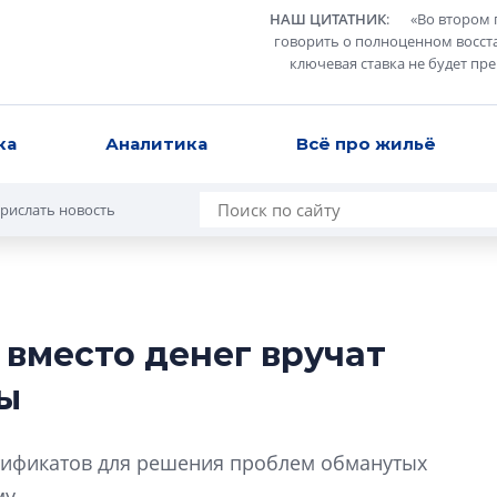
НАШ ЦИТАТНИК
:
«
Во втором 
говорить о полноценном восст
ключевая ставка не будет пр
ка
Аналитика
Всё про жильё
рислать новость
вместо денег вручат
Усадьба Торосов
ы
от эпохи фальш-
Усадьба Торосово 
ификатов для решения проблем обманутых
эпохи фальш-пане
у.