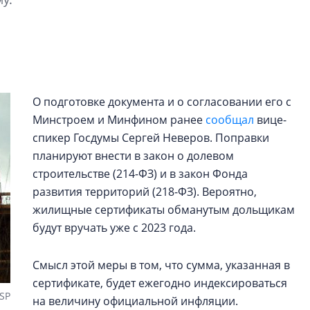
Центробанк: ква
2020-2026 годов
9% дешевле стр
Центробанк: квар
2020-2026 годов п
дешевле строящих
О подготовке документа и о согласовании его с
Минстроем и Минфином ранее
сообщал
вице-
спикер Госдумы Сергей Неверов. Поправки
планируют внести в закон о долевом
строительстве (214-ФЗ) и в закон Фонда
развития территорий (218-ФЗ). Вероятно,
жилищные сертификаты обманутым дольщикам
будут вручать уже с 2023 года.
Смысл этой меры в том, что сумма, указанная в
сертификате, будет ежегодно индексироваться
SP
на величину официальной инфляции.