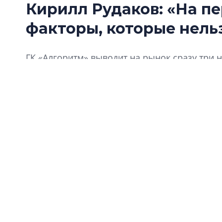
Кирилл Рудаков: «На п
факторы, которые нель
ГК «Алгоритм» выводит на рынок сразу три 
конъюнктуру в экономике. Причем один из н
территорий в Щеглово, а другой – в новом 
апартаментов бизнес-класса. Еще одна знач
теперь она называется «Алгоритм жизни». Ч
отразится на философии продукта? Какие пр
покупательские предпочтения? На эти и дру
компании «Алгоритм жизни» Кирилл Рудаков