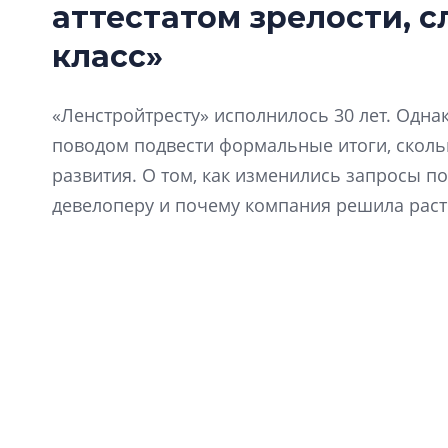
продлить разрешение на
Выдано р
аттестатом зрелости, 
строительство высотной гостиницы
жилого к
на площади Конституции
Днепропе
класс»
«Ленстройтресту» исполнилось 30 лет. Одна
поводом подвести формальные итоги, скол
развития. О том, как изменились запросы по
девелоперу и почему компания решила расти
генеральный директор «Ленстройтреста» Де