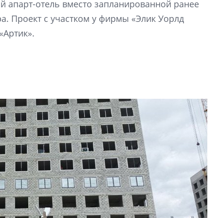
й апарт-отель вместо запланированной ранее
Центробанк: ква
а. Проект с участком у фирмы «Элик Уорлд
2020-2026 годов
9% дешевле стр
«Артик».
Центробанк: квар
2020-2026 годов п
дешевле строящих