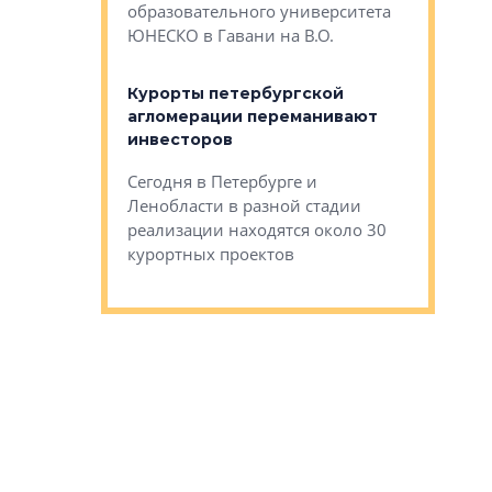
Император
образовательного университета
ртиры в домах
выжать ма
ЮНЕСКО в Гавани на В.О.
 постройки на
костей»
оящихся
Курорты петербургской
тиры в домах
агломерации переманивают
Каким бы
остройки на 9%
инвесторов
Ропса: в
ся
обещают 
Сегодня в Петербурге и
Руины Дом
Ленобласти в разной стадии
сгоревшем
реализации находятся около 30
наследия 
курортных проектов