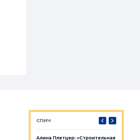
СПИЧ
: «Поводом
Алина Плетцер: «Строительная
Елена Фе