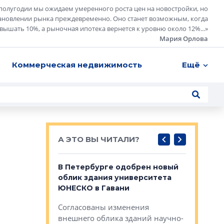
полугодии мы ожидаем умеренного роста цен на новостройки, но
ановлении рынка преждевременно. Оно станет возможным, когда
евышать 10%, а рыночная ипотека вернется к уровню около 12%...
»
Мария Орлова
Коммерческая недвижимость
Ещё
А ЭТО ВЫ ЧИТАЛИ?
о — антидот
В Петербурге одобрен новый
Собствен
панелей
облик здания университета
Императо
ЮНЕСКО в Гавани
как выжа
— антидот от
«старых 
Согласованы изменения
лей
Собственн
внешнего облика зданий научно-