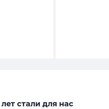
О
ПРОЕКТЕ
 лет стали для нас
и у вокзала
Роман Корнышев