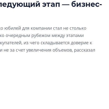
азрешение на строительство
следующий этап — бизнес-
перемен в ЖК мо
омплекса на
даже электромо
тровской ул., 7А
.
Девелопер «Верти
перемен в ЖК мож
ко юбилей для компании стал не столько
электромобиль
ько очередным рубежом между этапами
Карина Шальнова
купателей, из чего складывается доверие к
«гибридом» — ка
 не за счет увеличения объемов, рассказал
рынок апарт-оте
нис Заседателев.
Конкуренцию выиг
апарты, которые 
приблизятся к го
уровню сервиса, у
КЕЙПОРТ