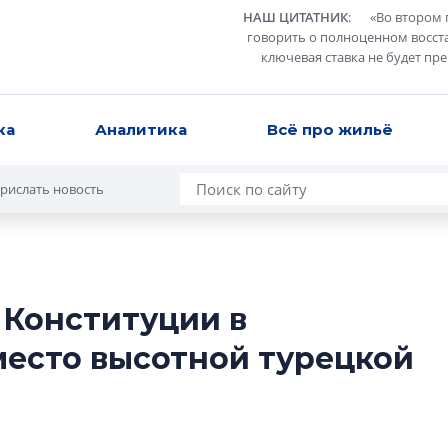
НАШ ЦИТАТНИК
:
«
Во втором 
говорить о полноценном восст
ключевая ставка не будет пр
ка
Аналитика
Всё про жильё
рислать новость
 Конституции в
Усадьба Торосов
место высотной турецкой
от эпохи фальш-
Усадьба Торосово 
эпохи фальш-пане