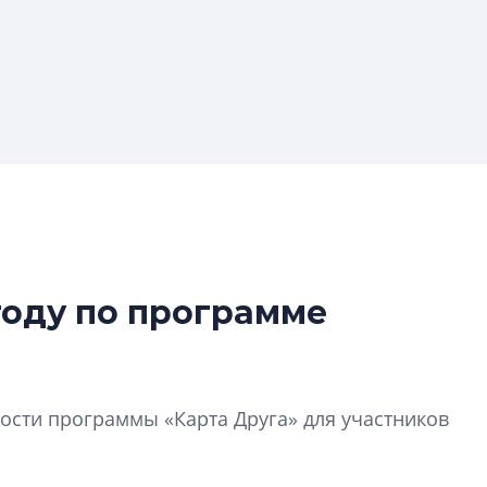
году по программе
Татьяна Бровкина
монотонной спал
деконструктиви
стать спасением
сти программы «Карта Друга» для участников
О границах новато
Петербурга, буду