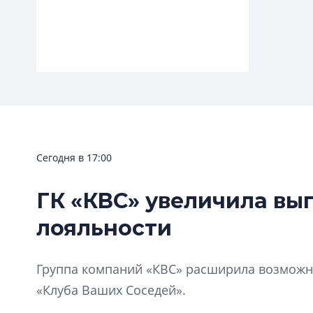
Сегодня в 17:00
ГК «КВС» увеличила вы
Сияющие апарты
«Хуа-Жэнь Интернешнл» начала
лояльности
продажи юнитов в апарт-отеле Shine
на Таллинской улице
Группа компаний «КВС» расширила возможно
«Клуба Ваших Соседей».