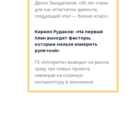
О малоэта
щем спальных
Денис Заседателев: «30 лет стали
класса «О
ерных ловушках
для нас аттестатом зрелости,
Мистолово
Глобал ЭМ»
следующий этап — бизнес-класс»
компании
в: «Хороший
Кирилл Рудаков: «На первый
тся в
план выходят факторы,
Александ
оте»
которые нельзя измерить
«Строите
рулеткой»
основ»
овременного
ГК «Алгоритм» выводит на рынок
Строитель
тетика,
сразу три новых проекта,
волнообра
ь или
невзирая на сложную
следует с
а, размышляют
конъюнктуру в экономике
Александ