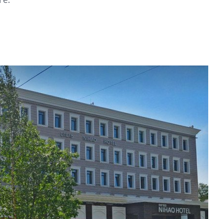
Петербурга, буду
районов и инжен
рассказали в ГК «
Сергей Софроно
дизайн проявляе
визуальной чист
Что важнее для с
жилого проекта: эс
функциональност
экономика проект
в ГК «ПСК»