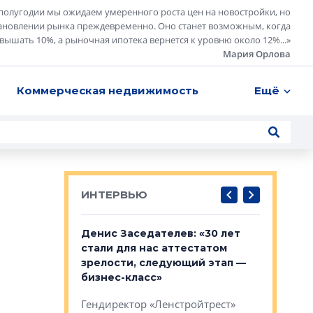
полугодии мы ожидаем умеренного роста цен на новостройки, но
ановлении рынка преждевременно. Оно станет возможным, когда
евышать 10%, а рыночная ипотека вернется к уровню около 12%...
»
Мария Орлова
Коммерческая недвижимость
Ещё
ИНТЕРВЬЮ
: «На
Денис Заседателев: «30 лет
Виталий 
ьной окраине
стали для нас аттестатом
спроса —
зм может
зрелости, следующий этап —
форматы,
»
бизнес-класс»
стереоти
застройк
рства в центре
Гендиректор «Ленстройтрест»