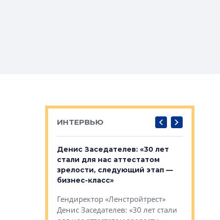
ИНТЕРВЬЮ
: «На
Денис Заседателев: «30 лет
Виталий 
ьной окраине
стали для нас аттестатом
спроса —
зм может
зрелости, следующий этап —
форматы,
»
бизнес-класс»
стереоти
застройк
рства в центре
Гендиректор «Ленстройтрест»
О малоэта
щем спальных
Денис Заседателев: «30 лет стали