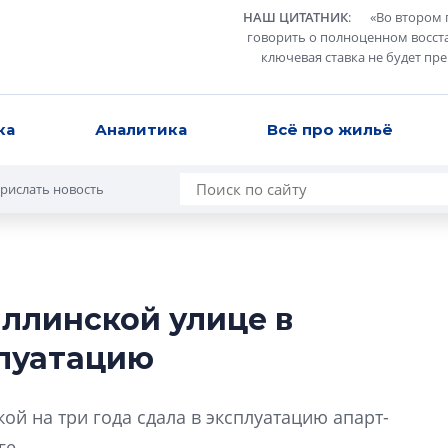
НАШ ЦИТАТНИК
:
«
Во втором 
говорить о полноценном восст
ключевая ставка не будет пр
ка
Аналитика
Всё про жильё
рислать новость
аллинской улице в
Татьяна Бровкина
плуатацию
монотонной спал
деконструктиви
стать спасением
ой на три года сдала в эксплуатацию апарт-
О границах новато
ге.