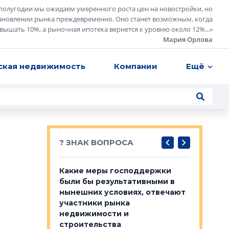
полугодии мы ожидаем умеренного роста цен на новостройки, но
ановлении рынка преждевременно. Оно станет возможным, когда
евышать 10%, а рыночная ипотека вернется к уровню около 12%...
»
Мария Орлова
ская недвижимость
Компании
Ещё
? ЗНАК ВОПРОСА
у первичкой и
Какие меры господдержки
Место об
то значит для
были бы результативными в
локации 
нынешних условиях, отвечают
пригород
участники рынка
выстрели
 первичкой и
недвижимости и
Своим мн
 значит для
строительства