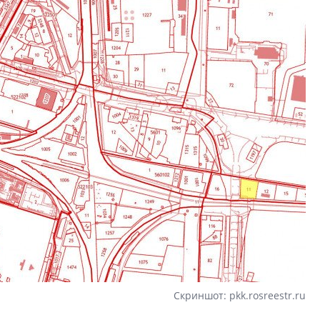
Скриншот: pkk.rosreestr.ru