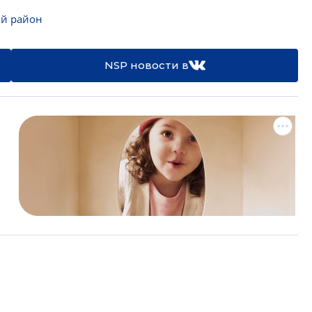
ий район
NSP новости в