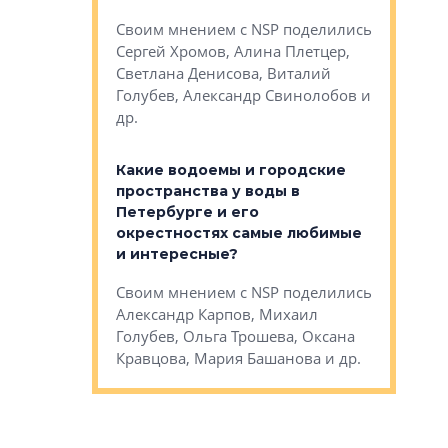
Яна Вирче
нием об этом
Своим мнением с NSP поделились
Денис Зас
 Трошева,
Сергей Хромов, Алина Плетцер,
Свинолобо
ко, Максим
Светлана Денисова, Виталий
и др.
енисова,
Голубев, Александр Свинолобов и
ев и другие
др.
Важно ли
апартам
востребованы
Какие водоемы и городские
Конститу
 компетенции
пространства у воды в
временно
мента и
Петербурге и его
Своим мн
окрестностях самые любимые
Раиль Му
NSP поделились
и интересные?
Кудинов, 
на, Анжелика
Своим мнением с NSP поделились
Карина Ш
ндр
Александр Карпов, Михаил
Дементьев
сандр Кравцов,
Голубев, Ольга Трошева, Оксана
др.
Кравцова, Мария Башанова и др.