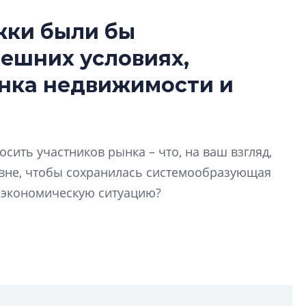
жки были бы
Усадьба Торосов
ешних условиях,
от эпохи фальш-
ынка недвижимости и
Усадьба Торосово 
эпохи фальш-пане
Центробанк: ква
2020-2026 годов
сить участников рынка – что, на ваш взгляд,
9% дешевле стр
овне, чтобы сохранилась системообразующая
Центробанк: квар
еэкономическую ситуацию?
2020-2026 годов п
дешевле строящих