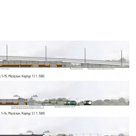
рынка? Своим мне
поделились Ольга
Екатерина Немчен
Жабин, Светлана Д
Константин Сторож
Какие наиболее 
специальности и
в сфере девелоп
строительства?
Своим мнением с 
Валентина Калини
Альшаева, Алекса
Свинолобов, Алек
Кирилл Кудинов и 