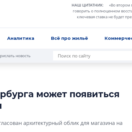
НАШ ЦИТАТНИК
:
«
Во втором 
говорить о полноценном восст
ключевая ставка не будет пр
Аналитика
Всё про жильё
Коммерче
рислать новость
ербурга может появиться
Разрыв цен межд
н
вторичкой: что э
рынка?
Разрыв цен между
гласован архитектурный облик для магазина на
вторичкой: что это