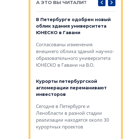
А ЭТО ВЫ ЧИТАЛИ?
о — антидот
В Петербурге одобрен новый
Собствен
панелей
облик здания университета
Императо
ЮНЕСКО в Гавани
как выжа
— антидот от
«старых 
Согласованы изменения
лей
Собственн
внешнего облика зданий научно-
Император
образовательного университета
ртиры в домах
выжать ма
ЮНЕСКО в Гавани на В.О.
 постройки на
костей»
оящихся
Курорты петербургской
тиры в домах
агломерации переманивают
Каким бы
остройки на 9%
инвесторов
Ропса: в
ся
обещают 
Сегодня в Петербурге и
Руины Дом
Ленобласти в разной стадии
сгоревшем
реализации находятся около 30
наследия 
курортных проектов