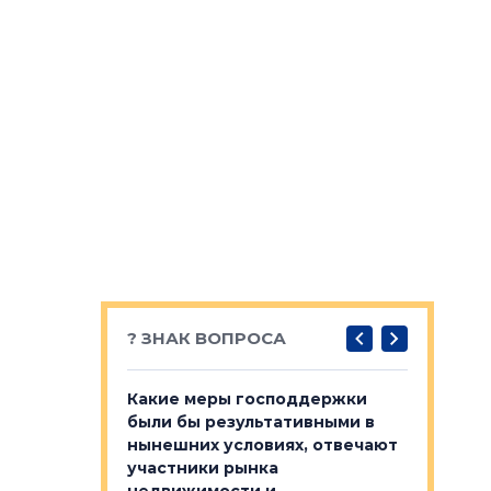
? ЗНАК ВОПРОСА
у первичкой и
Какие меры господдержки
Место об
то значит для
были бы результативными в
локации 
нынешних условиях, отвечают
пригород
участники рынка
выстрели
 первичкой и