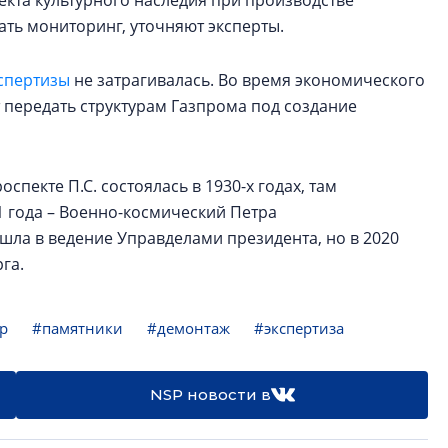
кта культурного наследия при производстве
ть мониторинг, уточняют эксперты.
спертизы
не затрагивалась. Во время экономического
ут передать структурам Газпрома под создание
пекте П.С. состоялась в 1930-х годах, там
1 года – Военно-космический Петра
ешла в ведение Управделами президента, но в 2020
га.
р
#памятники
#демонтаж
#экспертиза
NSP новости в