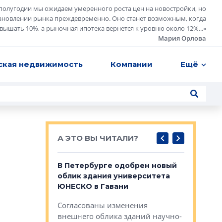
полугодии мы ожидаем умеренного роста цен на новостройки, но
ановлении рынка преждевременно. Оно станет возможным, когда
евышать 10%, а рыночная ипотека вернется к уровню около 12%...
»
Мария Орлова
ская недвижимость
Компании
Ещё
А ЭТО ВЫ ЧИТАЛИ?
о — антидот
В Петербурге одобрен новый
Собствен
панелей
облик здания университета
Императо
ЮНЕСКО в Гавани
как выжа
— антидот от
«старых 
Согласованы изменения
лей
Собственн
внешнего облика зданий научно-