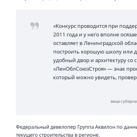
«Конкурс проводится при подде
2011 года и у него вполне осяз
оставляет в Ленинградской облас
построить хорошую школу или де
удобный двор и архитектуру со
«ЛенОблСоюзСтроя» — знак проф
который можно увидеть, провер
вице-губерна
Федеральный девелопер Группа Аквилон по данным
текущего строительства в регионе.