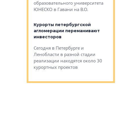
Император
образовательного университета
ртиры в домах
выжать ма
ЮНЕСКО в Гавани на В.О.
 постройки на
костей»
оящихся
Курорты петербургской
тиры в домах
агломерации переманивают
Каким бы
остройки на 9%
инвесторов
Ропса: в
ся
обещают 
Сегодня в Петербурге и
Руины Дом
Ленобласти в разной стадии
сгоревшем
реализации находятся около 30
наследия 
курортных проектов