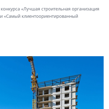
вторичкой: что это
й конкурса «Лучшая строительная организация
рынка? Своим мне
поделились Ольга
ии «Самый клиентоориентированный
Екатерина Немчен
Жабин, Светлана Д
Константин Сторож
Какие наиболее 
специальности и
в сфере девелоп
строительства?
Своим мнением с 
Валентина Калини
Альшаева, Алекса
Свинолобов, Алек
Кирилл Кудинов и 