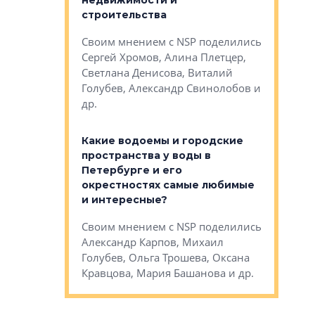
недвижимости и
Своим мн
 значит для
строительства
Яна Вирче
нием об этом
Своим мнением с NSP поделились
Денис Зас
 Трошева,
Сергей Хромов, Алина Плетцер,
Свинолобо
ко, Максим
Светлана Денисова, Виталий
и др.
енисова,
Голубев, Александр Свинолобов и
ев и другие
др.
Важно ли
апартам
востребованы
Какие водоемы и городские
Конститу
 компетенции
пространства у воды в
временно
мента и
Петербурге и его
Своим мн
окрестностях самые любимые
Раиль Му
NSP поделились
и интересные?
Кудинов, 
на, Анжелика
Своим мнением с NSP поделились
Карина Ш
ндр
Александр Карпов, Михаил
Дементьев
сандр Кравцов,
Голубев, Ольга Трошева, Оксана
др.
Кравцова, Мария Башанова и др.