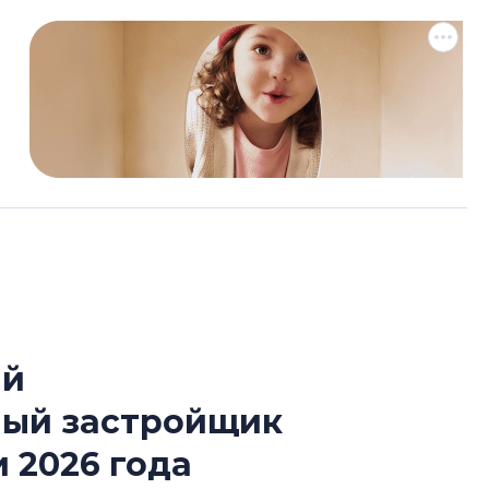
ый
Разрыв цен межд
ный застройщик
вторичкой: что э
рынка?
 2026 года
Разрыв цен между