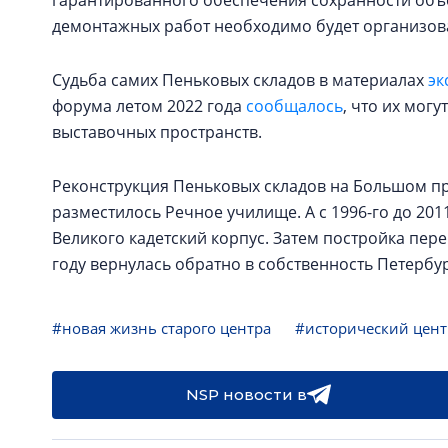
гарантированного обеспечения сохранности объе
демонтажных работ необходимо будет организова
Судьба самих Пеньковых складов в материалах
эк
форума летом 2022 года
сообщалось
, что их мог
выставочных пространств.
Реконструкция Пеньковых складов на Большом прос
разместилось Речное училище. А с 1996-го до 201
Великого кадетский корпус. Затем постройка пер
году вернулась обратно в собственность Петербур
#новая жизнь старого центра
#исторический цент
NSP новости в