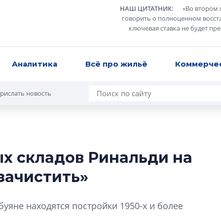
НАШ ЦИТАТНИК
:
«
Во втором 
говорить о полноценном восст
ключевая ставка не будет пр
Аналитика
Всё про жильё
Коммерче
рислать новость
х складов Ринальди на
Усадьба Торосов
зачистить»
от эпохи фальш-
Усадьба Торосово 
уяне находятся постройки 1950-х и более
эпохи фальш-пане