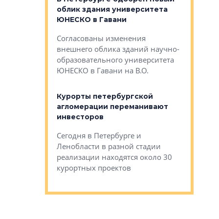
панелей
облик здания университета
Императо
ЮНЕСКО в Гавани
как выжа
— антидот от
«старых 
Согласованы изменения
лей
Собственн
внешнего облика зданий научно-
Император
образовательного университета
ртиры в домах
выжать ма
ЮНЕСКО в Гавани на В.О.
 постройки на
костей»
оящихся
Курорты петербургской
тиры в домах
агломерации переманивают
Каким бы
остройки на 9%
инвесторов
Ропса: в
ся
обещают 
Сегодня в Петербурге и
Руины Дом
Ленобласти в разной стадии
сгоревшем
реализации находятся около 30
наследия 
курортных проектов