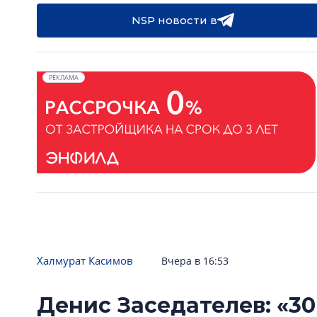
NSP новости в
РЕКЛАМА
Халмурат Касимов
Вчера в 16:53
Денис Заседателев: «30