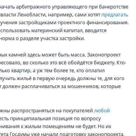
начать арбитражного управляющего при банкротстве
(власти Ленобласти, например, сами хотят
предлагать
получения застройщиками проектного финансирования.
использовать материнский капитал, вводится
норма о разделе участка застройки.
дных камней здесь может быть масса. Законопроект
совало, во сколько это всё обойдётся бюджету. Кто-
ько квартир, а уж тем более те, кто оплатил
учить жильё в первую очередь должны те, для кого
ет должен расплачиваться за мошенников, которые
олжны распространяться на покупателей
любой
с есть принципиальная позиция по вопросу
внивания к жилым помещениям не будет. Но их
тета Госдумы уже начали подготовку законопроекта,