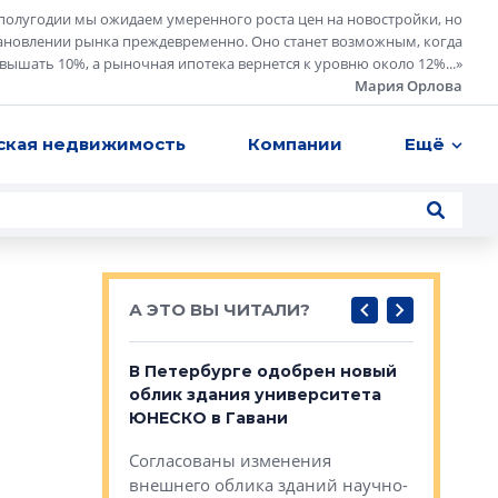
полугодии мы ожидаем умеренного роста цен на новостройки, но
ановлении рынка преждевременно. Оно станет возможным, когда
евышать 10%, а рыночная ипотека вернется к уровню около 12%...
»
Мария Орлова
ская недвижимость
Компании
Ещё
А ЭТО ВЫ ЧИТАЛИ?
о — антидот
В Петербурге одобрен новый
Собствен
панелей
облик здания университета
Императо
ЮНЕСКО в Гавани
как выжа
— антидот от
«старых 
Согласованы изменения
лей
Собственн
внешнего облика зданий научно-