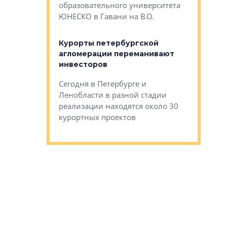
Император
образовательного университета
ртиры в домах
выжать ма
ЮНЕСКО в Гавани на В.О.
 постройки на
костей»
оящихся
Курорты петербургской
тиры в домах
агломерации переманивают
Каким бы
остройки на 9%
инвесторов
Ропса: в
ся
обещают 
Сегодня в Петербурге и
Руины Дом
Ленобласти в разной стадии
сгоревшем
реализации находятся около 30
наследия 
курортных проектов