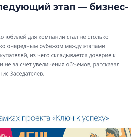
следующий этап — бизнес-
от эпохи фальш-
Усадьба Торосово 
эпохи фальш-пане
ко юбилей для компании стал не столько
Центробанк: ква
ько очередным рубежом между этапами
2020-2026 годов
9% дешевле стр
купателей, из чего складывается доверие к
 не за счет увеличения объемов, рассказал
Центробанк: квар
2020-2026 годов п
нис Заседателев.
дешевле строящих