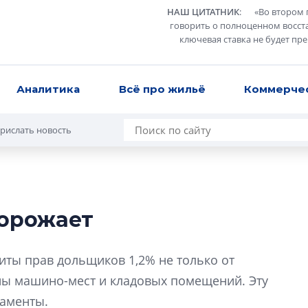
НАШ ЦИТАТНИК
:
«
Во втором 
говорить о полноценном восст
ключевая ставка не будет пр
Аналитика
Всё про жильё
Коммерче
рислать новость
орожает
Усадьба Торосов
от эпохи фальш-
иты прав дольщиков 1,2% не только от
Усадьба Торосово 
ены машино-мест и кладовых помещений. Эту
эпохи фальш-пане
таменты.