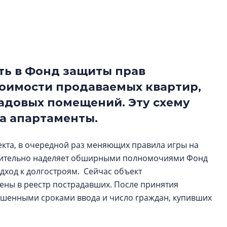
Центробанк: ква
2020-2026 годов
9% дешевле стр
Центробанк: квар
2020-2026 годов п
ть в Фонд защиты прав
дешевле строящих
стоимости продаваемых квартир,
ладовых помещений. Эту схему
а апартаменты.
екта, в очередной раз меняющих правила игры на
нительно наделяет обширными полномочиями Фонд
дход к долгостроям. Сейчас объект
ны в реестр пострадавших. После принятия
ушенными сроками ввода и число граждан, купивших