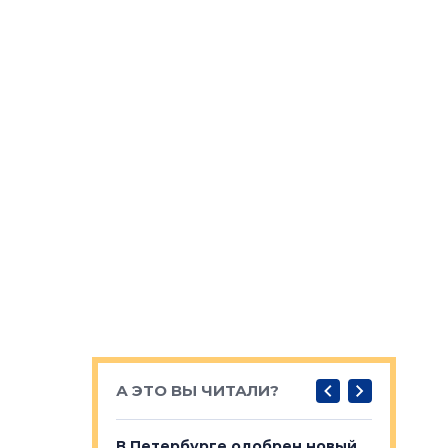
А ЭТО ВЫ ЧИТАЛИ?
о — антидот
В Петербурге одобрен новый
Собствен