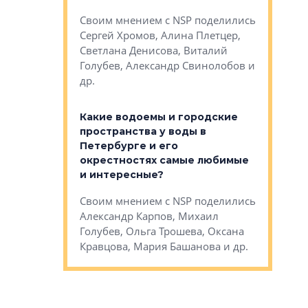
Яна Вирче
нием об этом
Своим мнением с NSP поделились
Денис Зас
 Трошева,
Сергей Хромов, Алина Плетцер,
Свинолобо
ко, Максим
Светлана Денисова, Виталий
и др.
енисова,
Голубев, Александр Свинолобов и
ев и другие
др.
Важно ли
апартам
востребованы
Какие водоемы и городские
Конститу
 компетенции
пространства у воды в
временно
мента и
Петербурге и его
Своим мн
окрестностях самые любимые
Раиль Му
NSP поделились
и интересные?
Кудинов, 
на, Анжелика
Своим мнением с NSP поделились
Карина Ш
ндр
Александр Карпов, Михаил
Дементьев
сандр Кравцов,
Голубев, Ольга Трошева, Оксана
др.
Кравцова, Мария Башанова и др.