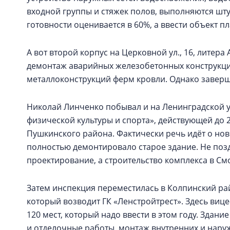
входной группы и стяжек полов, выполняются шт
готовности оценивается в 60%, а ввести объект пл
А вот второй корпус на Церковной ул., 16, литера
демонтаж аварийных железобетонных конструкций
металлоконструкций ферм кровли. Однако заверш
Николай Линченко побывал и на Ленинградской ул
физической культуры и спорта», действующей до
Пушкинского района. Фактически речь идёт о но
полностью демонтировало старое здание. Не поз
проектирование, а строительство комплекса в См
Затем инспекция переместилась в Колпинский ра
который возводит ГК «Ленстройтрест». Здесь вице
120 мест, который надо ввести в этом году. Здани
и отделочные работы, монтаж внутренних и нару