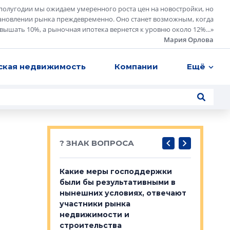
полугодии мы ожидаем умеренного роста цен на новостройки, но
ановлении рынка преждевременно. Оно станет возможным, когда
евышать 10%, а рыночная ипотека вернется к уровню около 12%...
»
Мария Орлова
ская недвижимость
Компании
Ещё
? ЗНАК ВОПРОСА
у первичкой и
Какие меры господдержки
Место об
то значит для
были бы результативными в
локации 
нынешних условиях, отвечают
пригород
участники рынка
выстрели
 первичкой и
недвижимости и
Своим мн
 значит для
строительства