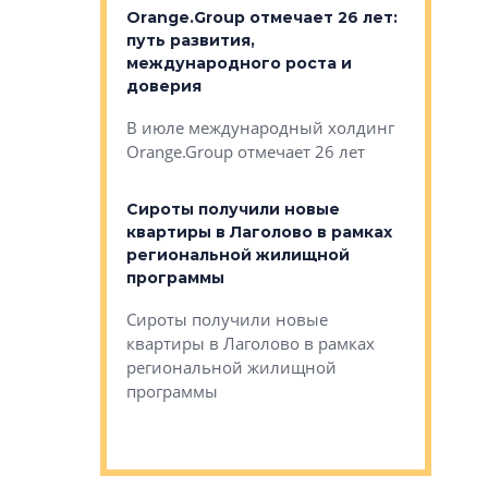
рге выбрали
Orange.Group отмечает 26 лет:
В Петерб
строителей
путь развития,
комплекс
международного роста и
тестовая
авершился
доверия
перерабо
рческого
В июле международный холдинг
В Петербу
ей «Нам песня
Orange.Group отмечает 26 лет
комплексе
могает»
тестовая 
органики
Сироты получили новые
ском районе
квартиры в Лаголово в рамках
ился еще
региональной жилищной
мещенного
Историч
программы
дом Рома
Ушково м
Сироты получили новые
ком районе
квартиры в Лаголово в рамках
Историче
лся еще один
региональной жилищной
Романова 
го образования
программы
взять под