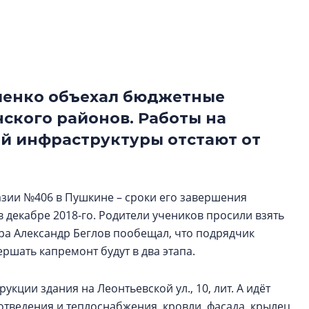
рынка? Своим мне
поделились Ольга
Екатерина Немчен
Жабин, Светлана Д
Константин Сторож
ченко объехал бюджетные
Какие наиболее 
ского районов. Работы на
специальности и
в сфере девелоп
й инфраструктуры отстают от
строительства?
Своим мнением с 
Валентина Калини
зии №406 в Пушкине – сроки его завершения
Альшаева, Алекса
в декабре 2018-го. Родители учеников просили взять
Свинолобов, Алек
ора Александр Беглов пообещал, что подрядчик
Кирилл Кудинов и 
ршать капремонт будут в два этапа.
укции здания на Леонтьевской ул., 10, лит. А идёт
тведения и теплоснабжения, кровли, фасада, крылец