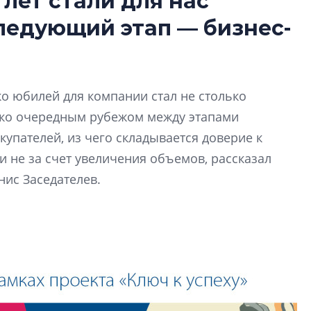
 лет стали для нас
В Санкт-Петербу
следующий этап — бизнес-
лучших поющих 
Гала-концертом з
девятый сезон тво
конкурса строител
ко юбилей для компании стал не столько
строить и жить по
ько очередным рубежом между этапами
В Красногвардей
купателей, из чего складывается доверие к
Петербурга появ
 не за счет увеличения объемов, рассказал
один центр сов
нис Заседателев.
образования
В Красногвардейс
Петербурга появи
центр совмещенно