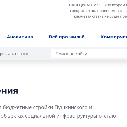
НАШ ЦИТАТНИК
:
«
Во втором 
говорить о полноценном восст
ключевая ставка не будет пр
Аналитика
Всё про жильё
Коммерче
рислать новость
ения
Разрыв цен межд
вторичкой: что э
л бюджетные стройки Пушкинского и
рынка?
 объектах социальной инфраструктуры отстают
Разрыв цен между
вторичкой: что это