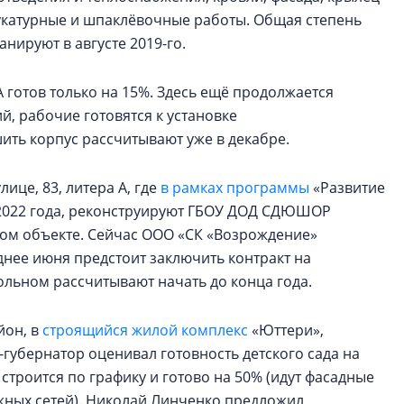
укатурные и шпаклёвочные работы. Общая степень
анируют в августе 2019-го.
 А готов только на 15%. Здесь ещё продолжается
, рабочие готовятся к установке
ить корпус рассчитывают уже в декабре.
ице, 83, литера А, где
в рамках программы
«Развитие
 2022 года, реконструируют ГБОУ ДОД СДЮШОР
вом объекте. Сейчас ООО «СК «Возрождение»
днее июня предстоит заключить контракт на
ольном рассчитывают начать до конца года.
йон, в
строящийся жилой комплекс
«Юттери»,
-губернатор оценивал готовность детского сада на
е строится по графику и готово на 50% (идут фасадные
жных сетей). Николай Линченко предложил