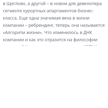
в Щеглово, а другой – в новом для девелопера
сегменте курортных апартаментов бизнес-
класса. Еще одна значимая веха в жизни
компании – ребрендинг, теперь она называется
«Алгоритм жизни». Что изменилось в ДНК
компании и как это отразится на философии
продукта? Какие преимущества сулит КРТ? Как
изменились покупательские предпочтения? На
эти и другие вопросы отвечает генеральный
директор компании «Алгоритм жизни» Кирилл
Рудаков.