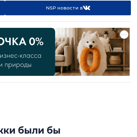
NSP новости в
жки были бы
В Санкт-Петербу