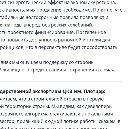
вает синергетический эффект на экономику региона.
ктивность, и их продление необходимо. Понятно, что
стабильные долгосрочные правила позволяют и
я на годы вперед, без резких колебаний.
сть проектного финансирования. Постепенное
но повысить доступность рыночной ипотеки для
тройщиков, что в перспективе будет способствовать
ловиях мы ощущаем поддержку со стороны
вий жилищного кредитования и сохранения «ключа».
ударственной экспертизы ЦКЭ им. Плетцер:
итаем, что в строительной отрасли в первую
й территории страны. Мы видим, как девелоперы
розрачного алгоритма сталкиваются с локальными
вестор, привыкший к одной логике работы, скажем, в
ой области и сталкивается с совершенно иными