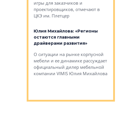
игры для заказчиков и
управлен
проектировщиков, отмечают в
поиска ко
ЦКЭ им. Плетцер
ГК «Глоба
: «Будущее за
к меняется
лей»
Юлия Михайлова: «Регионы
Алексей 
остаются главными
«Вертика
рают те
драйверами развития»
не новый
еще больше
стиничному
О ситуации на рынке корпусной
О том, по
верены в УК
мебели и ее динамике рассуждает
экспертиз
официальный дилер мебельной
преимущес
компании VIMIS Юлия Михайлова
гендирект
Алексей 