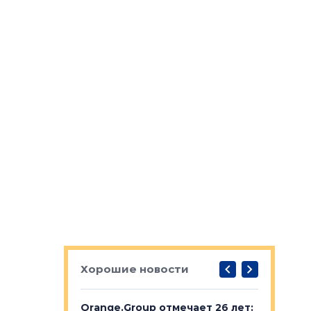
Хорошие новости
рге выбрали
Orange.Group отмечает 26 лет:
В Петерб