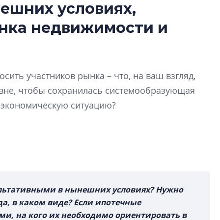
ешних условиях,
лучших поющих 
ынка недвижимости и
Гала-концертом з
девятый сезон тво
конкурса строител
строить и жить по
сить участников рынка – что, на ваш взгляд,
В Красногвардей
овне, чтобы сохранилась системообразующая
Петербурга появ
еэкономическую ситуацию?
один центр сов
образования
В Красногвардейс
Петербурга появи
центр совмещенно
льтативными в нынешних условиях? Нужно
да, в каком виде? Если ипотечные
и, на кого их необходимо ориентировать в