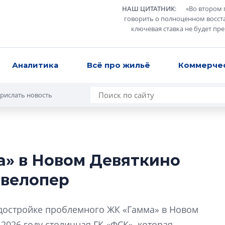
НАШ ЦИТАТНИК
:
«
Во втором 
говорить о полноценном восст
ключевая ставка не будет пр
Аналитика
Всё про жильё
Коммерче
рислать новость
» в Новом Девяткино
Роман Корнышев
евелопер
перемен в ЖК мо
даже электромо
Девелопер «Верти
достройке проблемного ЖК «Гамма» в Новом
перемен в ЖК мож
2026 году столичная ГК «ФСК», которая