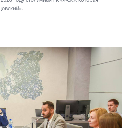
электромобиль
цовский».
Карина Шальнова
«гибридом» — ка
рынок апарт-оте
Конкуренцию выиг
апарты, которые 
приблизятся к го
уровню сервиса, у
КЕЙПОРТ