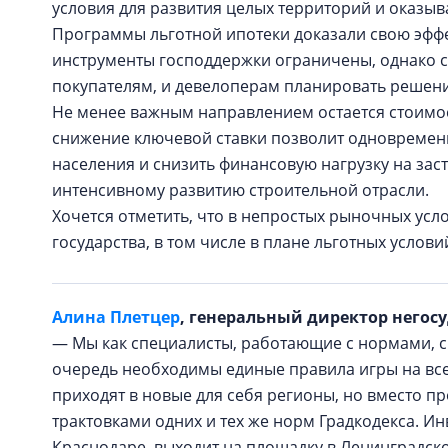
условия для развития целых территорий и оказы
Программы льготной ипотеки доказали свою эффе
инструменты господдержки ограничены, однако 
покупателям, и девелоперам планировать решени
Не менее важным направлением остается стоимо
снижение ключевой ставки позволит одновремен
населения и снизить финансовую нагрузку на зас
интенсивному развитию строительной отрасли.
Хочется отметить, что в непростых рыночных ус
государства, в том числе в плане льготных усло
Алина Плетцер
, генеральный директор негос
— Мы как специалисты, работающие с нормами, сч
очередь необходимы единые правила игры на все
приходят в новые для себя регионы, но вместо п
трактовками одних и тех же норм Градкодекса. Ин
Краснодаре, выходит на площадку в Ленинградск