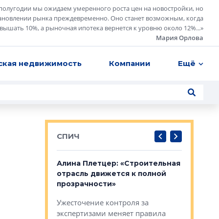
полугодии мы ожидаем умеренного роста цен на новостройки, но
ановлении рынка преждевременно. Оно станет возможным, когда
евышать 10%, а рыночная ипотека вернется к уровню около 12%...
»
Мария Орлова
ская недвижимость
Компании
Ещё
СПИЧ
: «Поводом
Алина Плетцер: «Строительная
Елена Фе
жет быть
отрасль движется к полной
блок МФК
биль»
прозрачности»
экосисте
каль»: поводом
Ужесточение контроля за
Проектир
ет быть даже
экспертизами меняет правила
непрерыв