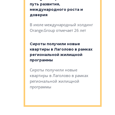
строителей
путь развития,
комплекс
международного роста и
тестовая
авершился
доверия
перерабо
рческого
В июле международный холдинг
В Петербу
ей «Нам песня
Orange.Group отмечает 26 лет
комплексе
могает»
тестовая 
органики
Сироты получили новые
ском районе
квартиры в Лаголово в рамках
ился еще
региональной жилищной
мещенного
Историч
программы
дом Рома
Ушково м
Сироты получили новые
ком районе
квартиры в Лаголово в рамках
Историче
лся еще один
региональной жилищной
Романова 
го образования
программы
взять под