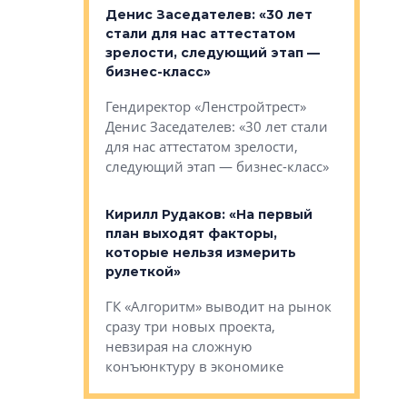
: «На
Денис Заседателев: «30 лет
Виталий 
ьной окраине
стали для нас аттестатом
спроса —
зм может
зрелости, следующий этап —
форматы,
»
бизнес-класс»
стереоти
застройк
рства в центре
Гендиректор «Ленстройтрест»
О малоэта
щем спальных
Денис Заседателев: «30 лет стали
класса «О
ерных ловушках
для нас аттестатом зрелости,
Мистолово
Глобал ЭМ»
следующий этап — бизнес-класс»
компании
в: «Хороший
Кирилл Рудаков: «На первый
тся в
план выходят факторы,
Александ
оте»
которые нельзя измерить
«Строите
рулеткой»
основ»
овременного
ГК «Алгоритм» выводит на рынок
Строитель
тетика,
сразу три новых проекта,
волнообра
ь или
невзирая на сложную
следует с
а, размышляют
конъюнктуру в экономике
Александ