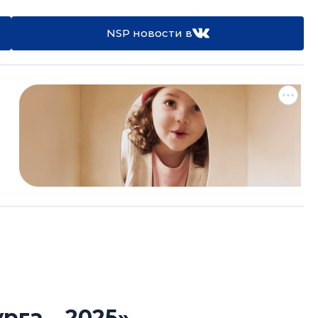
NSP новости в
рга – 2025»