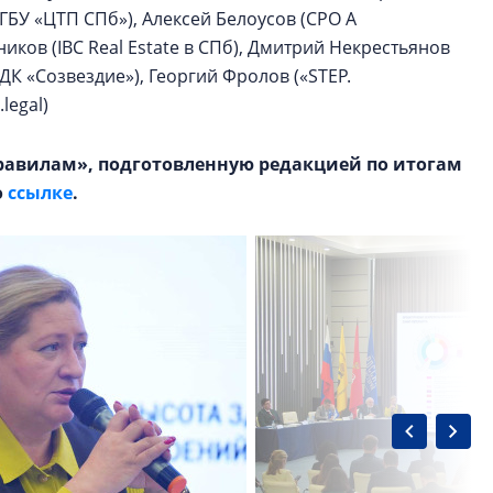
ГБУ «ЦТП СПб»), Алексей Белоусов (СРО А
ков (IBC Real Estate в СПб), Дмитрий Некрестьянов
ДК «Созвездие»), Георгий Фролов («STEP.
legal)
равилам», подготовленную редакцией по итогам
о
ссылке
.