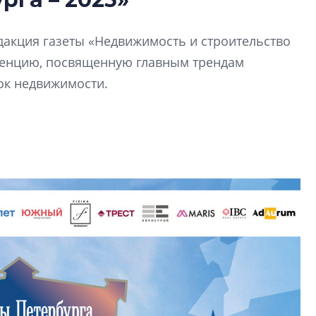
Татьяна Бровкина
монотонной спал
дакция газеты «Недвижимость и строительство
деконструктиви
стать спасением
ренцию, посвященную главным трендам
ок недвижимости.
О границах новато
Петербурга, буду
районов и инжен
рассказали в ГК «
Сергей Софроно
дизайн проявляе
визуальной чист
Что важнее для с
жилого проекта: эс
функциональност
экономика проект
в ГК «ПСК»