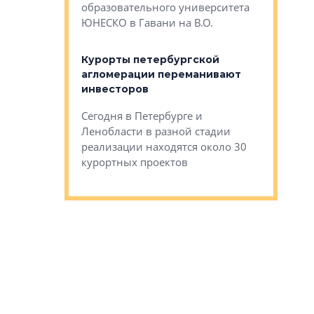
Император
образовательного университета
ртиры в домах
выжать ма
ЮНЕСКО в Гавани на В.О.
 постройки на
костей»
оящихся
Курорты петербургской
тиры в домах
агломерации переманивают
Каким бы
остройки на 9%
инвесторов
Ропса: в
ся
обещают 
Сегодня в Петербурге и
Руины Дом
Ленобласти в разной стадии
сгоревшем
реализации находятся около 30
наследия 
курортных проектов