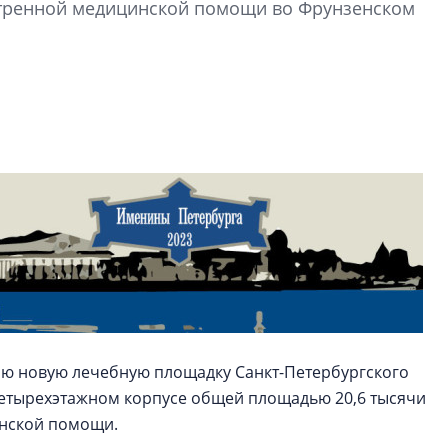
стренной медицинской помощи во Фрунзенском
Центробанк: ква
2020-2026 годов
9% дешевле стр
Центробанк: квар
2020-2026 годов п
дешевле строящих
цию новую лечебную площадку Санкт-Петербургского
четырехэтажном корпусе общей площадью 20,6 тысячи
инской помощи.