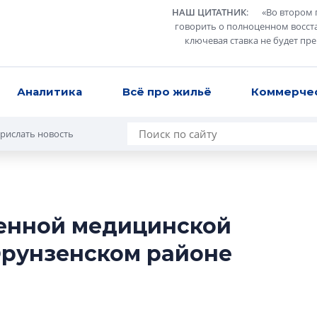
НАШ ЦИТАТНИК
:
«
Во втором 
говорить о полноценном восст
ключевая ставка не будет пр
Аналитика
Всё про жильё
Коммерче
рислать новость
ренной медицинской
Усадьба Торосов
Фрунзенском районе
от эпохи фальш-
Усадьба Торосово 
эпохи фальш-пане