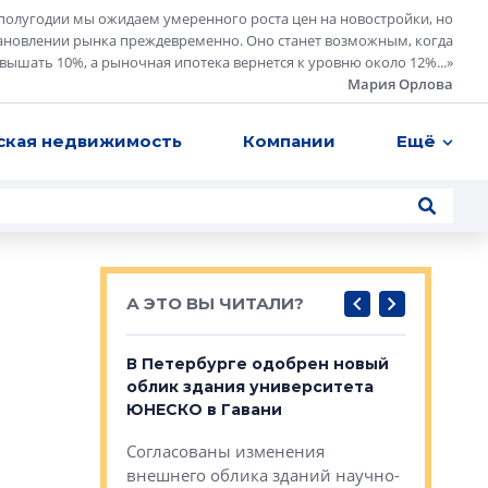
полугодии мы ожидаем умеренного роста цен на новостройки, но
ановлении рынка преждевременно. Оно станет возможным, когда
евышать 10%, а рыночная ипотека вернется к уровню около 12%...
»
Мария Орлова
ская недвижимость
Компании
Ещё
А ЭТО ВЫ ЧИТАЛИ?
о — антидот
В Петербурге одобрен новый
Собствен
панелей
облик здания университета
Императо
ЮНЕСКО в Гавани
как выжа
— антидот от
«старых 
Согласованы изменения
лей
Собственн
внешнего облика зданий научно-