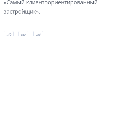
«Самый клиентоориентированный
застройщик».
Строительство ЖК «Аквилон Верба» в Янино, июль 2026 года. Фото: