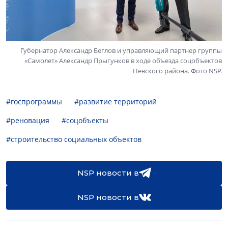
Губернатор Александр Беглов и управляющий партнер группы
«Самолет» Александр Прыгунков в ходе объезда соцобъектов
Невского района. Фото NSP.
#госпрограммы
#развитие территорий
#реновация
#соцобъекты
#строительство социальных объектов
NSP новости в
NSP новости в