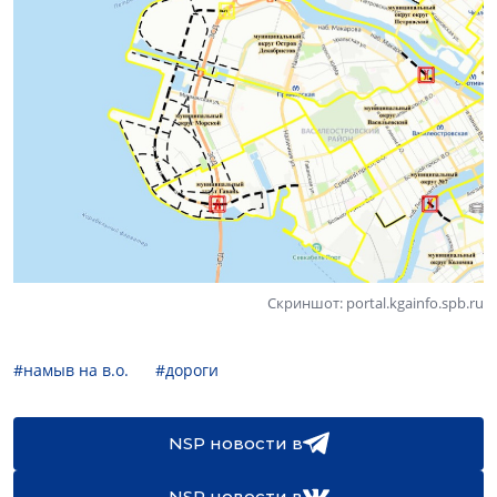
Скриншот: portal.kgainfo.spb.ru
#намыв на в.о.
#дороги
NSP новости в
NSP новости в