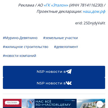
Реклама / АО
«ГК «Эталон»
(ИНН
7814116230
) /
Проектные декларации:
наш.дом.рф
erid: 2SDnjdyVaXt
#Мурино-Девяткино
#земельные участки
#жилищное строительство
#девелопмент
#новости компаний
NSP новости в
NSP новости в
РЕКЛАМА