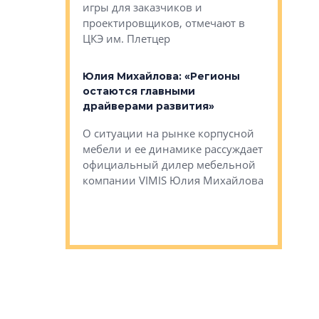
игры для заказчиков и
управлен
проектировщиков, отмечают в
поиска ко
ЦКЭ им. Плетцер
ГК «Глоба
: «Будущее за
к меняется
лей»
Юлия Михайлова: «Регионы
Алексей 
остаются главными
«Вертика
рают те
драйверами развития»
не новый
еще больше
стиничному
О ситуации на рынке корпусной
О том, по
верены в УК
мебели и ее динамике рассуждает
экспертиз
официальный дилер мебельной
преимущес
компании VIMIS Юлия Михайлова
гендирект
Алексей 