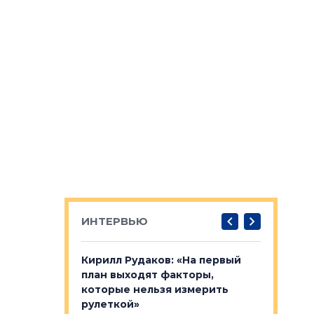
ИНТЕРВЬЮ
в: «Хороший
Кирилл Рудаков: «На первый
Александ
тся в
план выходят факторы,
«Строите
оте»
которые нельзя измерить
основ»
рулеткой»