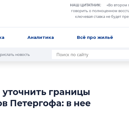
НАШ ЦИТАТНИК
:
«
Во втором 
говорить о полноценном восст
ключевая ставка не будет пр
ка
Аналитика
Всё про жильё
рислать новость
 уточнить границы
Роман Корнышев
в Петергофа: в нее
перемен в ЖК мо
даже электромо
Девелопер «Верти
перемен в ЖК мож