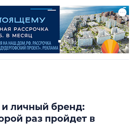
 и личный бренд:
Сергей Софроно
орой раз пройдет в
дизайн проявляе
визуальной чист