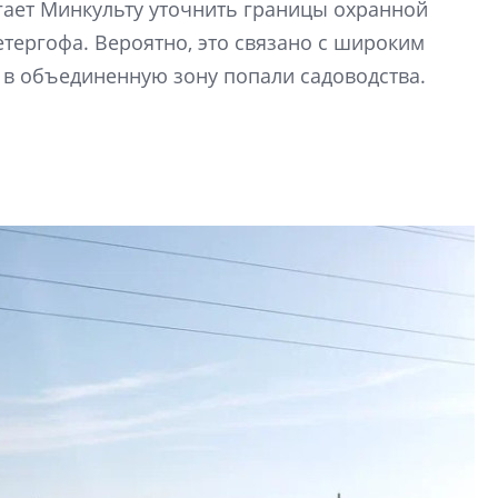
гает Минкульту уточнить границы охранной
электромобиль
ергофа. Вероятно, это связано с широким
Карина Шальнова
 в объединенную зону попали садоводства.
«гибридом» — ка
рынок апарт-оте
Конкуренцию выиг
апарты, которые 
приблизятся к го
уровню сервиса, у
КЕЙПОРТ