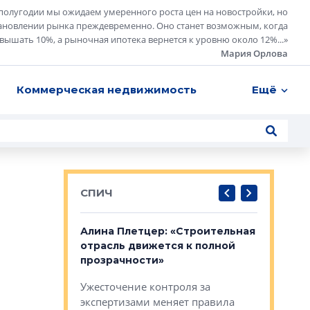
полугодии мы ожидаем умеренного роста цен на новостройки, но
ановлении рынка преждевременно. Оно станет возможным, когда
евышать 10%, а рыночная ипотека вернется к уровню около 12%...
»
Мария Орлова
Коммерческая недвижимость
Ещё
СПИЧ
: «Поводом
Алина Плетцер: «Строительная
Елена Фе
жет быть
отрасль движется к полной
блок МФК
биль»
прозрачности»
экосисте
каль»: поводом
Ужесточение контроля за
Проектир
ет быть даже
экспертизами меняет правила
непрерыв