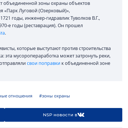
ект объединенной зоны охраны объектов
я «Парк Луговой (Озерковый)»,
721 годы, инженер-гидравлик Туволков В.Г.,
1970-е годы (реставрация). Он прошел
та
.
ивисты, которые выступают против строительства
а: эта мусоропераработка может затронуть реки,
 отправляли
свои поправки
к объединенной зоне
ные отношения
#зоны охраны
NSP новости в