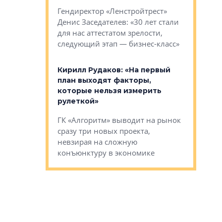
застройк
рства в центре
Гендиректор «Ленстройтрест»
О малоэта
щем спальных
Денис Заседателев: «30 лет стали
класса «О
ерных ловушках
для нас аттестатом зрелости,
Мистолово
Глобал ЭМ»
следующий этап — бизнес-класс»
компании
в: «Хороший
Кирилл Рудаков: «На первый
тся в
план выходят факторы,
Александ
оте»
которые нельзя измерить
«Строите
рулеткой»
основ»
овременного
ГК «Алгоритм» выводит на рынок
Строитель
тетика,
сразу три новых проекта,
волнообра
ь или
невзирая на сложную
следует с
а, размышляют
конъюнктуру в экономике
Александ