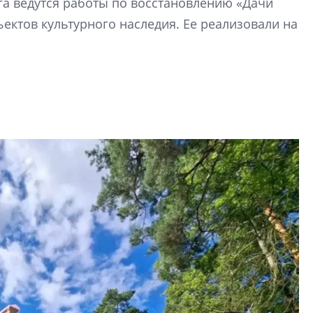
га ведутся работы по восстановлению «Дачи
О границах новато
ектов культурного наследия. Ее реализовали на
Петербурга, буду
районов и инжен
рассказали в ГК «
Сергей Софроно
дизайн проявляе
визуальной чист
Что важнее для с
жилого проекта: эс
функциональност
экономика проект
в ГК «ПСК»