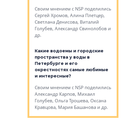
Яна Вирче
нием об этом
Своим мнением с NSP поделились
Денис Зас
 Трошева,
Сергей Хромов, Алина Плетцер,
Свинолобо
ко, Максим
Светлана Денисова, Виталий
и др.
енисова,
Голубев, Александр Свинолобов и
ев и другие
др.
Важно ли
апартам
востребованы
Какие водоемы и городские
Конститу
 компетенции
пространства у воды в
временно
мента и
Петербурге и его
Своим мн
окрестностях самые любимые
Раиль Му
NSP поделились
и интересные?
Кудинов, 
на, Анжелика
Своим мнением с NSP поделились
Карина Ш
ндр
Александр Карпов, Михаил
Дементьев
сандр Кравцов,
Голубев, Ольга Трошева, Оксана
др.
Кравцова, Мария Башанова и др.