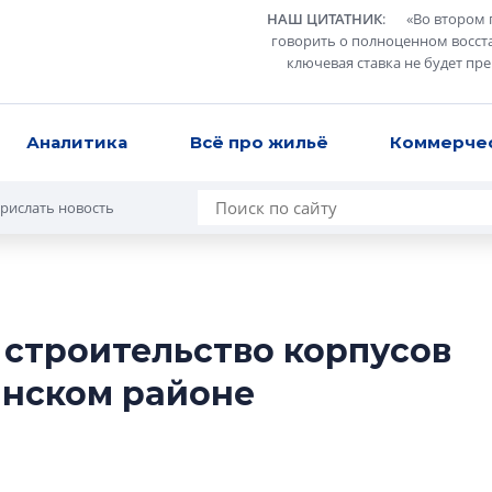
НАШ ЦИТАТНИК
:
«
Во втором 
говорить о полноценном восст
ключевая ставка не будет пр
Аналитика
Всё про жильё
Коммерче
рислать новость
строительство корпусов
Разрыв цен межд
инском районе
вторичкой: что э
рынка?
Разрыв цен между
вторичкой: что это