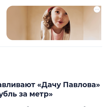
авливают «Дачу Павлова»
Татьяна Бровкина
убль за метр»
монотонной спал
деконструктиви
стать спасением