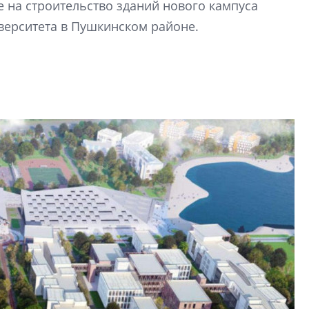
 на строительство зданий нового кампуса
рынка? Своим мне
поделились Ольга
верситета в Пушкинском районе.
Екатерина Немчен
Жабин, Светлана Д
Константин Сторож
Какие наиболее 
специальности и
в сфере девелоп
строительства?
Своим мнением с 
Валентина Калини
Альшаева, Алекса
Свинолобов, Алек
Кирилл Кудинов и 