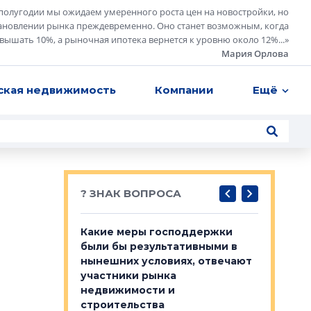
полугодии мы ожидаем умеренного роста цен на новостройки, но
ановлении рынка преждевременно. Оно станет возможным, когда
евышать 10%, а рыночная ипотека вернется к уровню около 12%...
»
Мария Орлова
ская недвижимость
Компании
Ещё
? ЗНАК ВОПРОСА
у первичкой и
Какие меры господдержки
Место об
то значит для
были бы результативными в
локации 
нынешних условиях, отвечают
пригород
участники рынка
выстрели
 первичкой и
недвижимости и
Своим мн
 значит для
строительства