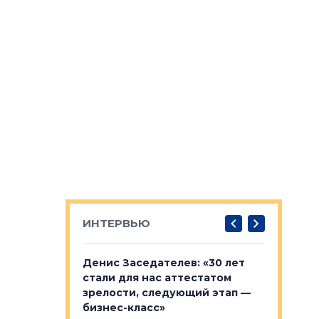
ИНТЕРВЬЮ
: «На
Денис Заседателев: «30 лет
Виталий 
ьной окраине
стали для нас аттестатом
спроса —
зм может
зрелости, следующий этап —
форматы,
»
бизнес-класс»
стереоти